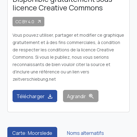
licence Creative Commons
CC BY 4.0
arrow_outward
Vous pouvez utiliser, partager et modifier ce graphique
gratuitement et à des fins commerciales, à condition
de respecter les conditions de la licence Creative
Commons. Si vous le publiez, nous vous serions
reconnaissants de bien vouloir citer la source et
d'inclure une référence ou un lien vers
zeitverschiebung.net
download
zoom_in
Télécharger
Agrandir
Carte: Moorslede
Noms alternatifs