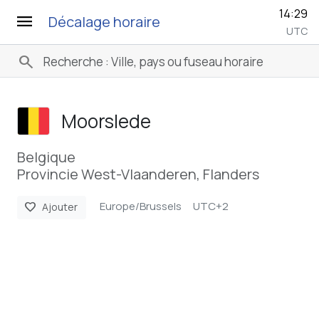
14:29
menu
Décalage horaire
UTC
search
Moorslede
Belgique
Provincie West-Vlaanderen, Flanders
Europe/Brussels
UTC+2
favorite
Ajouter