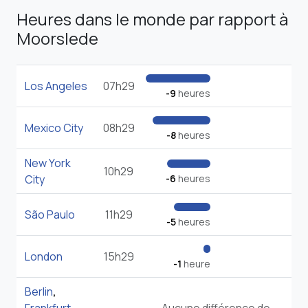
Heures dans le monde par rapport à
Moorslede
Los Angeles
07h29
-9
heures
Mexico City
08h29
-8
heures
New York
10h29
City
-6
heures
São Paulo
11h29
-5
heures
London
15h29
-1
heure
Berlin
,