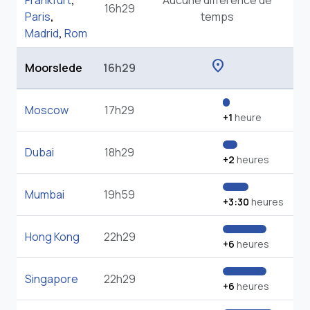
Frankfurt
,
Aucune différence de
16h29
Paris
,
temps
Madrid
,
Rom
location_on
Moorslede
16h29
Moscow
17h29
+1
heure
Dubai
18h29
+2
heures
Mumbai
19h59
+3:30
heures
Hong Kong
22h29
+6
heures
Singapore
22h29
+6
heures