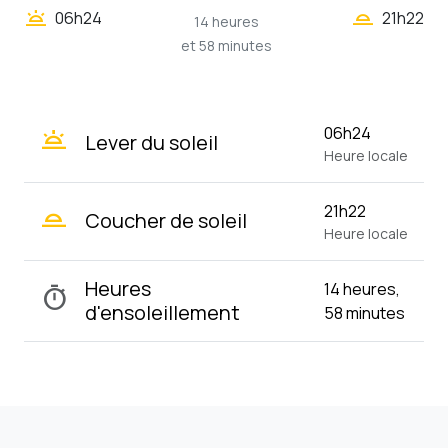
wb_twilight_2
wb_twilight
06h24
21h22
14 heures
et 58 minutes
wb_twilight
06h24
Lever du soleil
Heure locale
wb_twilight_2
21h22
Coucher de soleil
Heure locale
Heures
14 heures,
timer
d'ensoleillement
58 minutes