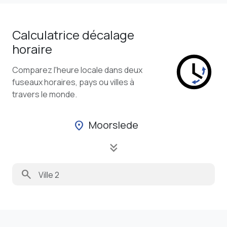
Calculatrice décalage
horaire
Comparez l'heure locale dans deux
fuseaux horaires, pays ou villes à
travers le monde.
Moorslede
location_on
keyboard_double_arrow_down
search