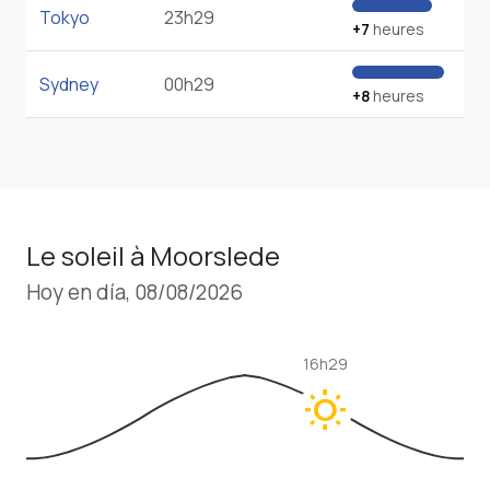
Tokyo
23h29
+7
heures
Sydney
00h29
+8
heures
Le soleil à Moorslede
Hoy en día, 08/08/2026
16h29
wb_sunny