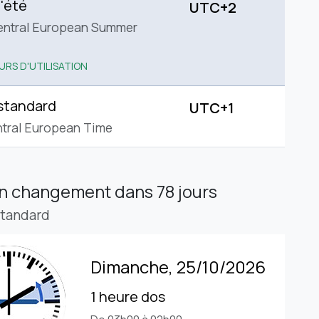
'été
UTC+2
entral European Summer
URS D'UTILISATION
standard
UTC+1
tral European Time
in changement
dans 78 jours
standard
Dimanche, 25/10/2026
1 heure dos