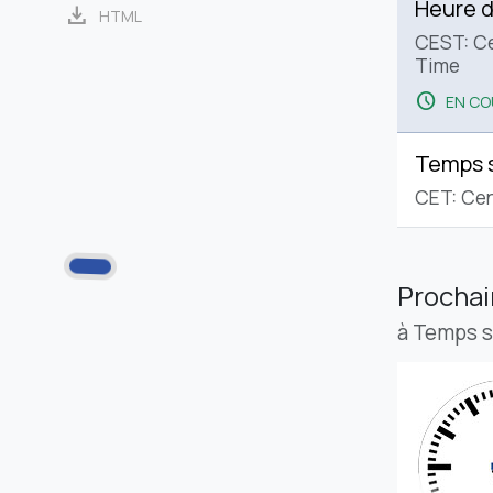
Heure d
download
HTML
CEST: C
Time
schedule
EN CO
Temps 
CET: Cen
Procha
à Temps 