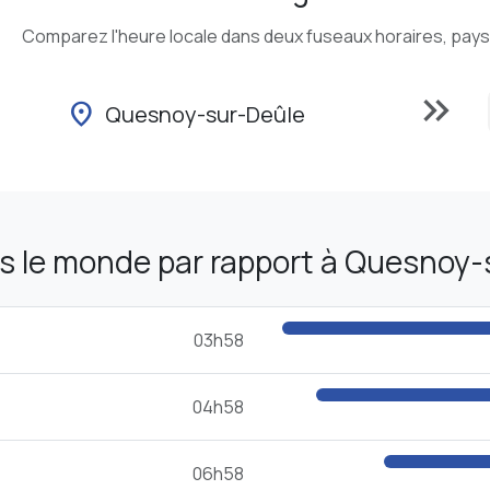
Comparez l'heure locale dans deux fuseaux horaires, pays o
keyboard_double_arrow_right
location_on
Quesnoy-sur-Deûle
s le monde par rapport à Quesnoy-
03h58
04h58
06h58