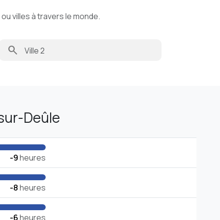
u villes à travers le monde.
search
sur-Deûle
-9
heures
-8
heures
-6
heures