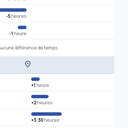
-5
heures
-1
heure
Aucune différence de temps
location_on
+1
heure
+2
heures
+3:30
heures