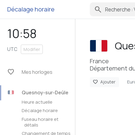
search
Décalage horaire
10:58
Que
UTC
Modifier
France
Département du
favorite
Mes horloges
Eur
favorite
Ajouter
Quesnoy-sur-Deûle
Heure actuelle
Décalage horaire
Fuseau horaire et
détails
Changement de temps