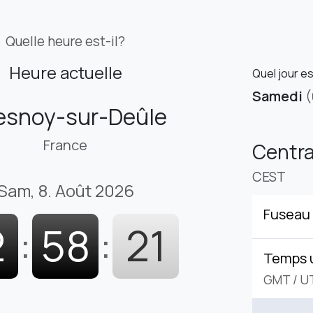
Quelle heure est-il?
Heure actuelle
Quel jour e
Samedi
(
snoy-sur-Deûle
France
Centr
CEST
Sam, 8. Août 2026
Fuseau 
2
:
58
:
22
Temps 
GMT
/
U