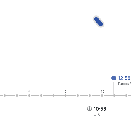
12:58
Europe/P
6
9
12
10:58
UTC