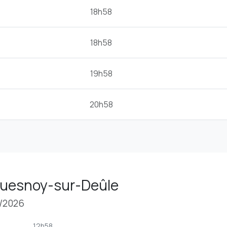
18h58
18h58
19h58
20h58
 Quesnoy-sur-Deûle
8/2026
12h58