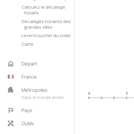
Calculez le décalage
horaire
Décalages horaires des
grandes villes
Lever/coucher du soleil
Carte
home
Départ
France
apartment
Métropoles
0
3
Dans le monde entier
flag
Pays
handyman
Outils