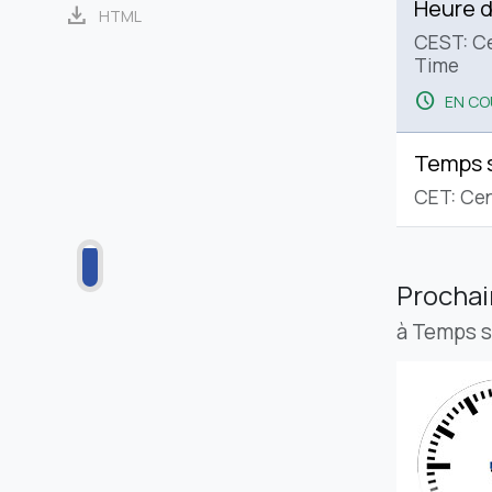
Heure d
download
HTML
CEST: C
Time
schedule
EN CO
Temps 
CET: Cen
Procha
à Temps 