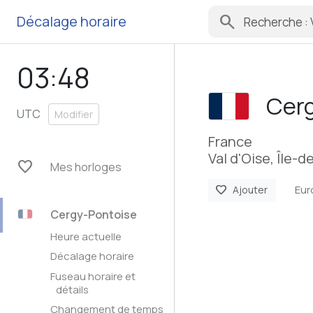
search
Décalage horaire
03:48
Cer
UTC
Modifier
France
Val d'Oise, Île-
favorite
Mes horloges
Eur
favorite
Ajouter
Cergy-Pontoise
Heure actuelle
Décalage horaire
Fuseau horaire et
détails
Changement de temps