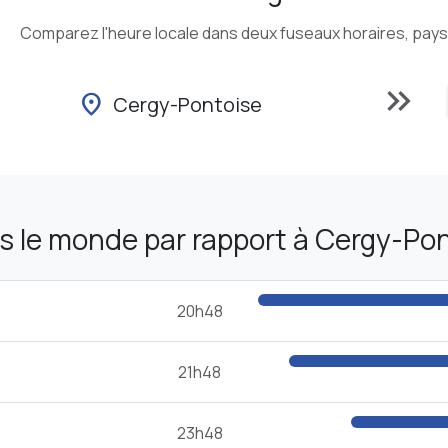
Comparez l'heure locale dans deux fuseaux horaires, pays o
keyboard_double_arrow_right
location_on
Cergy-Pontoise
 le monde par rapport à Cergy-Po
20h48
21h48
23h48