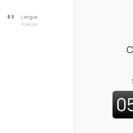
Langue
Français
C
0