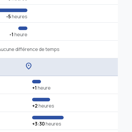
-5
heures
-1
heure
Aucune différence de temps
location_on
+1
heure
+2
heures
+3:30
heures