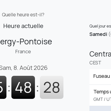
Quelle heure est-il?
Heure actuelle
Quel jour e
Samedi
(
ergy-Pontoise
France
Centr
CEST
Sam, 8. Août 2026
Fuseau 
5
:
48
:
29
Temps 
GMT
/
U