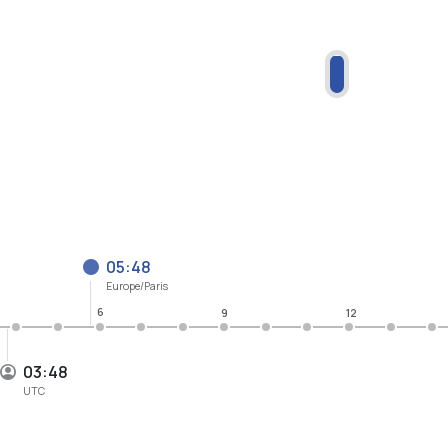
05:48
Europe/Paris
6
9
12
03:48
UTC