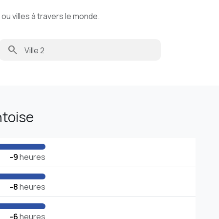
u villes à travers le monde.
search
ntoise
-9
heures
-8
heures
-6
heures