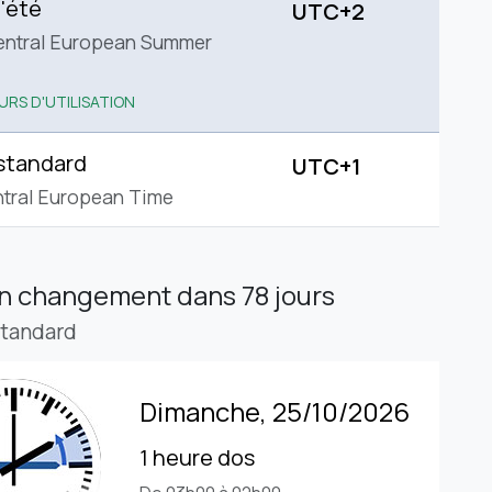
'été
UTC+2
entral European Summer
URS D'UTILISATION
standard
UTC+1
tral European Time
in changement
dans 78 jours
standard
Dimanche, 25/10/2026
1 heure dos