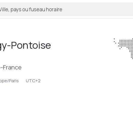
gy-Pontoise
de-France
ope/Paris
UTC+2