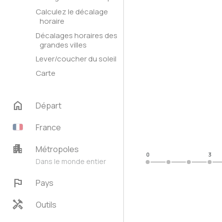
Calculez le décalage
horaire
Décalages horaires des
grandes villes
Lever/coucher du soleil
Carte
home
Départ
France
apartment
Métropoles
0
3
Dans le monde entier
flag
Pays
handyman
Outils