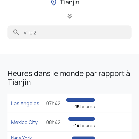
Tianjin
location_on
keyboard_double_arrow_down
search
Heures dans le monde par rapport à
Tianjin
Los Angeles
07h42
-15
heures
Mexico City
08h42
-14
heures
New York