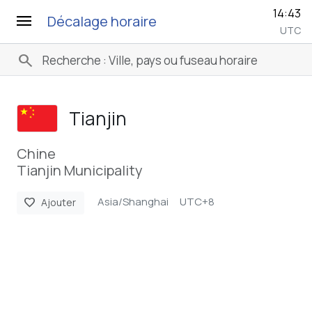
14:43
menu
Décalage horaire
UTC
search
Tianjin
Chine
Tianjin Municipality
Asia/Shanghai
UTC+8
favorite
Ajouter