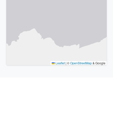
Leaflet
|
©
OpenStreetMap
& Google
Lieux à proximité et fuseaux
horaires similaires