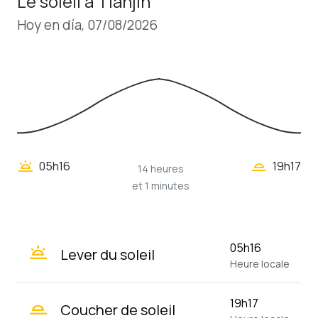
Le soleil à Tianjin
Hoy en día, 07/08/2026
wb_twilight_2
wb_twilight
05h16
19h17
14 heures
et 1 minutes
wb_twilight
05h16
Lever du soleil
Heure locale
wb_twilight_2
19h17
Coucher de soleil