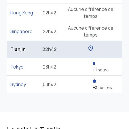
Aucune différence de
Hong Kong
22h42
temps
Aucune différence de
Singapore
22h42
temps
location_on
Tianjin
22h42
Tokyo
23h42
+1
heure
Sydney
00h42
+2
heures