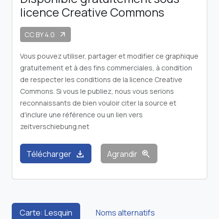
licence Creative Commons
CC BY 4.0
arrow_outward
Vous pouvez utiliser, partager et modifier ce graphique
gratuitement et à des fins commerciales, à condition
de respecter les conditions de la licence Creative
Commons. Si vous le publiez, nous vous serions
reconnaissants de bien vouloir citer la source et
d'inclure une référence ou un lien vers
zeitverschiebung.net
download
zoom_in
Télécharger
Agrandir
Carte: Lesquin
Noms alternatifs