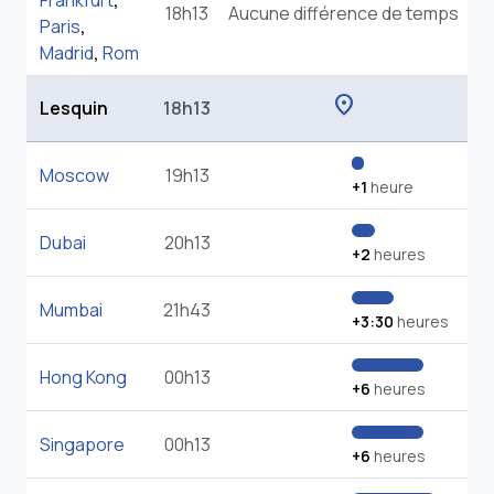
Frankfurt
,
18h13
Aucune différence de temps
Paris
,
Madrid
,
Rom
location_on
Lesquin
18h13
Moscow
19h13
+1
heure
Dubai
20h13
+2
heures
Mumbai
21h43
+3:30
heures
Hong Kong
00h13
+6
heures
Singapore
00h13
+6
heures