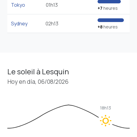
Tokyo
01h13
+7
heures
Sydney
02h13
+8
heures
Le soleil à Lesquin
Hoy en día, 06/08/2026
18h13
wb_sunny