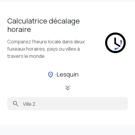
Calculatrice décalage
horaire
Comparez l'heure locale dans deux
fuseaux horaires, pays ou villes à
travers le monde.
Lesquin
location_on
keyboard_double_arrow_down
search