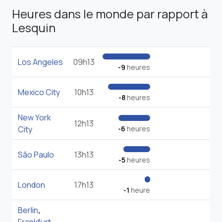
Heures dans le monde par rapport à
Lesquin
Los Angeles
09h13
-9
heures
Mexico City
10h13
-8
heures
New York
12h13
City
-6
heures
São Paulo
13h13
-5
heures
London
17h13
-1
heure
Berlin
,