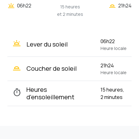
wb_twilight_2
wb_twilight
06h22
21h24
15 heures
et 2 minutes
wb_twilight
06h22
Lever du soleil
Heure locale
wb_twilight_2
21h24
Coucher de soleil
Heure locale
Heures
15 heures,
timer
d'ensoleillement
2 minutes