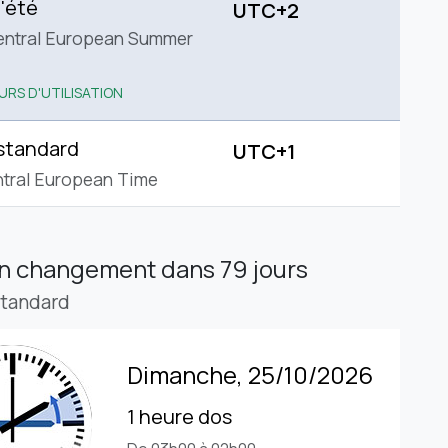
'été
UTC+2
entral European Summer
URS D'UTILISATION
standard
UTC+1
tral European Time
in changement
dans 79 jours
standard
Dimanche, 25/10/2026
1 heure dos