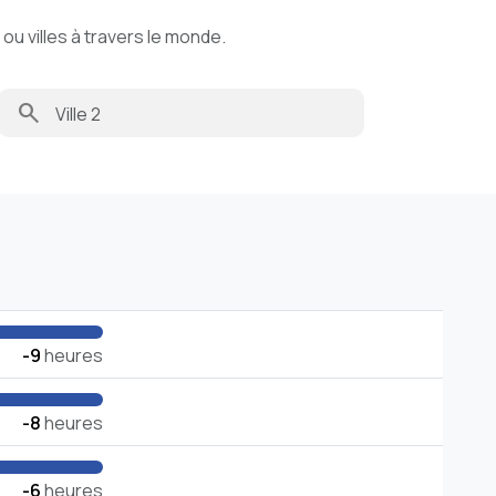
u villes à travers le monde.
search
-9
heures
-8
heures
-6
heures