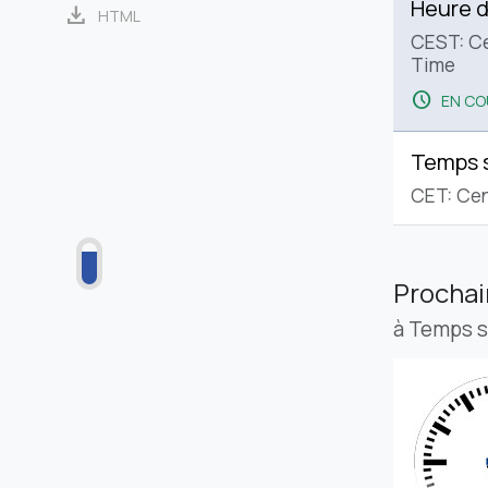
Heure d
download
HTML
CEST: C
Time
schedule
EN CO
Temps 
CET: Cen
Procha
à Temps 