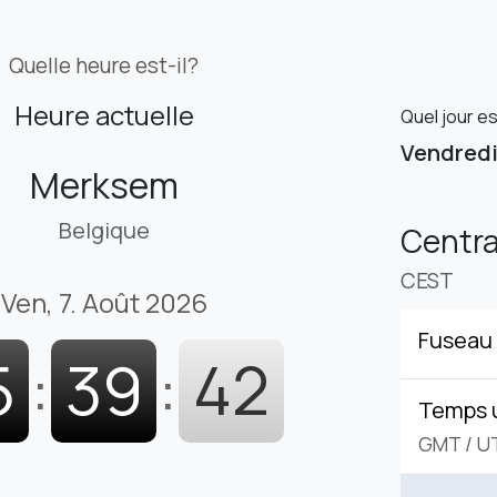
Quelle heure est-il?
Heure actuelle
Quel jour e
Vendred
Merksem
Belgique
Centr
CEST
Ven, 7. Août 2026
Fuseau 
5
:
39
:
43
Temps 
GMT
/
U