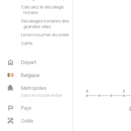
Calculez le décalage
horaire
Décalages horaires des
grandes villes
Lever/coucher du soleil
Carte
home
Départ
Belgique
apartment
Métropoles
0
3
Dans le monde entier
flag
Pays
handyman
Outils