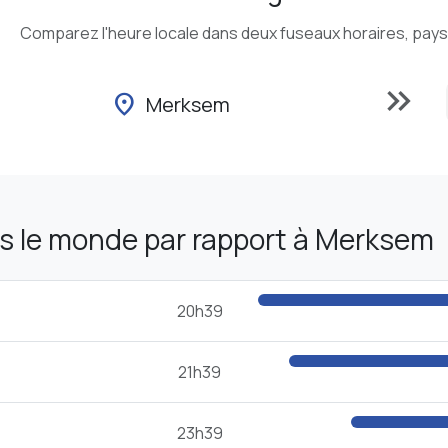
Comparez l'heure locale dans deux fuseaux horaires, pays o
keyboard_double_arrow_right
location_on
Merksem
s le monde par rapport à Merksem
20h39
21h39
23h39