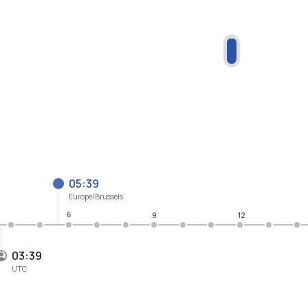
05:39
Europe/Brussels
6
9
12
03:39
UTC