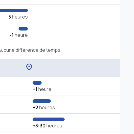
-5
heures
-1
heure
Aucune différence de temps
location_on
+1
heure
+2
heures
+3:30
heures