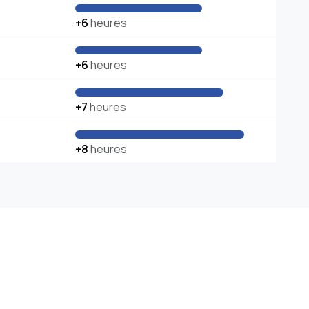
+6
heures
+6
heures
+7
heures
+8
heures