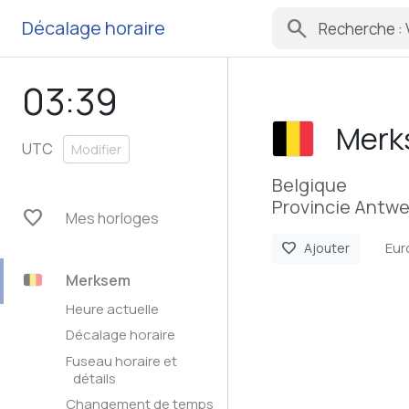
search
Décalage horaire
03:39
Merk
UTC
Modifier
Belgique
Provincie Antwe
favorite
Mes horloges
Eur
favorite
Ajouter
Merksem
Heure actuelle
Décalage horaire
Fuseau horaire et
détails
Changement de temps