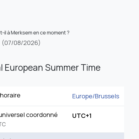
st-il à Merksem en ce moment ?
i
(07/08/2026)
al European Summer Time
horaire
Europe/
Brussels
universel coordonné
UTC+1
TC