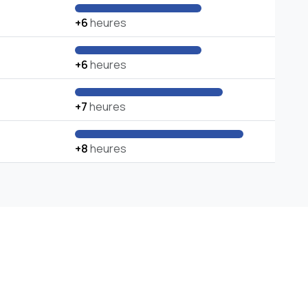
+6
heures
+6
heures
+7
heures
+8
heures