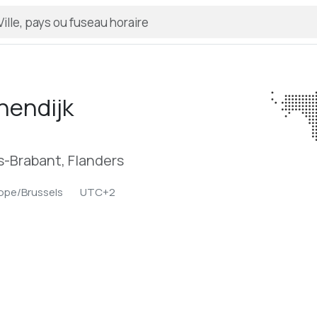
nendijk
s-Brabant, Flanders
ope/Brussels
UTC+2