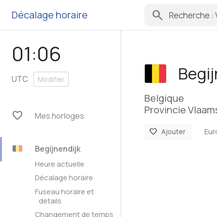
search
Décalage horaire
01:06
Begij
UTC
Modifier
Belgique
Provincie Vlaam
favorite
Mes horloges
Eur
favorite
Ajouter
Begijnendijk
Heure actuelle
Décalage horaire
Fuseau horaire et
détails
Changement de temps