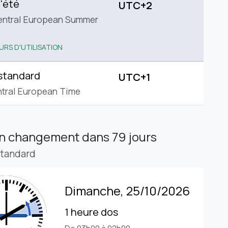
'été
UTC+2
entral European Summer
URS D'UTILISATION
standard
UTC+1
tral European Time
in changement
dans 79 jours
standard
Dimanche, 25/10/2026
1 heure dos