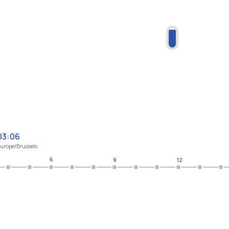
03:06
urope/Brussels
6
9
12