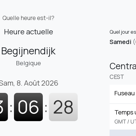
Quelle heure est-il?
Heure actuelle
Quel jour es
Samedi
(
Begijnendijk
Belgique
Centr
CEST
Sam, 8. Août 2026
Fuseau 
3
:
06
:
29
Temps 
GMT
/
U