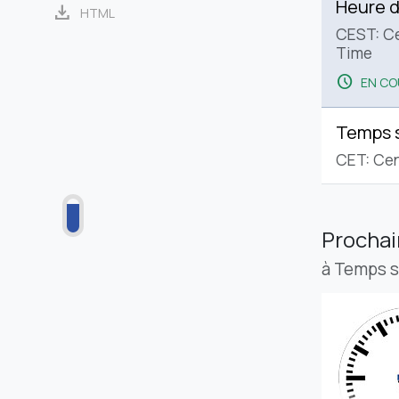
Heure d
download
HTML
CEST: C
Time
schedule
EN CO
Temps 
CET: Cen
Procha
à Temps 