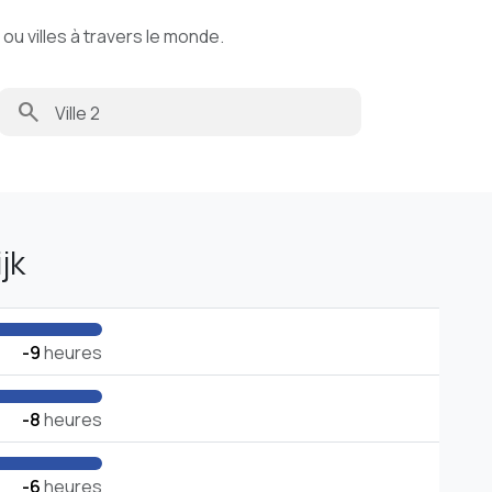
u villes à travers le monde.
search
jk
-9
heures
-8
heures
-6
heures