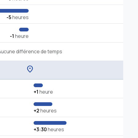
-5
heures
-1
heure
Aucune différence de temps
location_on
+1
heure
+2
heures
+3:30
heures