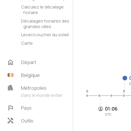
Calculez le décalage
horaire
Décalages horaires des
grandes villes
Lever/coucher du soleil
Carte
home
Départ
Belgique
E
apartment
Métropoles
0
3
Dans le monde entier
flag
Pays
01:06
UTC
handyman
Outils