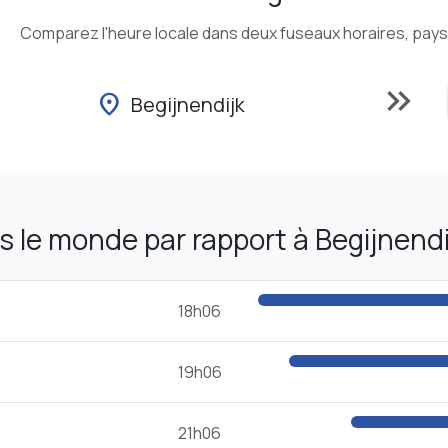
Comparez l'heure locale dans deux fuseaux horaires, pays o
keyboard_double_arrow_right
location_on
Begijnendijk
 le monde par rapport à Begijnendi
18h06
19h06
21h06