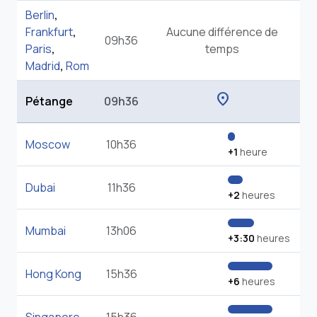
Berlin
,
Frankfurt
,
Aucune différence de
09h36
Paris
,
temps
Madrid
,
Rom
location_on
Pétange
09h36
Moscow
10h36
+1
heure
Dubai
11h36
+2
heures
Mumbai
13h06
+3:30
heures
Hong Kong
15h36
+6
heures