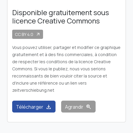
Disponible gratuitement sous
licence Creative Commons
CC BY 4.0
arrow_outward
Vous pouvez utiliser, partager et modifier ce graphique
gratuitement et à des fins commerciales, à condition
de respecter les conditions de la licence Creative
Commons. Si vous le publiez, nous vous serions
reconnaissants de bien vouloir citer la source et
d'inclure une référence ou un lien vers
zeitverschiebung.net
download
zoom_in
Télécharger
Agrandir