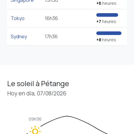
Singapore
15h36
+6
heures
Tokyo
16h36
+7
heures
Sydney
17h36
+8
heures
Le soleil à Pétange
Hoy en día, 07/08/2026
09h36
wb_sunny