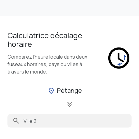
Calculatrice décalage
horaire
Comparez l'heure locale dans deux
fuseaux horaires, pays ou villes à
travers le monde.
Pétange
location_on
keyboard_double_arrow_down
search