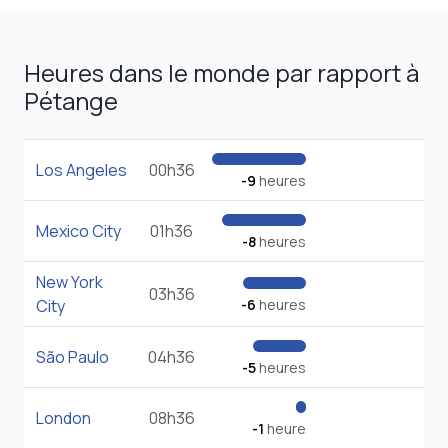
Heures dans le monde par rapport à
Pétange
Los Angeles
00h36
-9
heures
Mexico City
01h36
-8
heures
New York
03h36
City
-6
heures
São Paulo
04h36
-5
heures
London
08h36
-1
heure