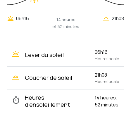
wb_twilight_2
wb_twilight
06h16
21h08
14 heures
et 52 minutes
wb_twilight
06h16
Lever du soleil
Heure locale
wb_twilight_2
21h08
Coucher de soleil
Heure locale
Heures
14 heures,
timer
d'ensoleillement
52 minutes