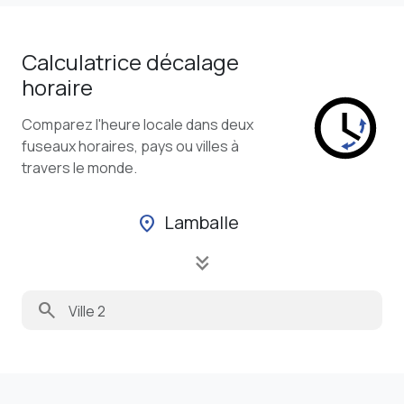
Calculatrice décalage
horaire
Comparez l'heure locale dans deux
fuseaux horaires, pays ou villes à
travers le monde.
Lamballe
location_on
keyboard_double_arrow_down
search