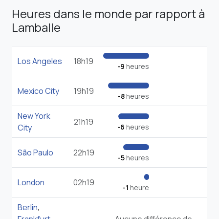
Heures dans le monde par rapport à
Lamballe
Los Angeles
18h19
-9
heures
Mexico City
19h19
-8
heures
New York
21h19
City
-6
heures
São Paulo
22h19
-5
heures
London
02h19
-1
heure
Berlin
,