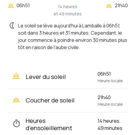
wb_twilight_2
wb_twilight
06h51
21h40
14 heures
et 49 minutes
nightlight
Le soleil se lève aujourd'hui à Lamballe à 06h51,
soit dans 3 heures et 31 minutes. Cependant, le
jour commence à poindre environ 30 minutes plus
tôt en raison de l'aube civile.
wb_twilight
06h51
Lever du soleil
Heure locale
wb_twilight_2
21h40
Coucher de soleil
Heure locale
Heures
14 heures,
timer
d'ensoleillement
49 minutes