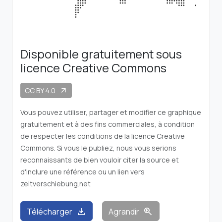
Disponible gratuitement sous
licence Creative Commons
CC BY 4.0
arrow_outward
Vous pouvez utiliser, partager et modifier ce graphique
gratuitement et à des fins commerciales, à condition
de respecter les conditions de la licence Creative
Commons. Si vous le publiez, nous vous serions
reconnaissants de bien vouloir citer la source et
d'inclure une référence ou un lien vers
zeitverschiebung.net
download
zoom_in
Télécharger
Agrandir