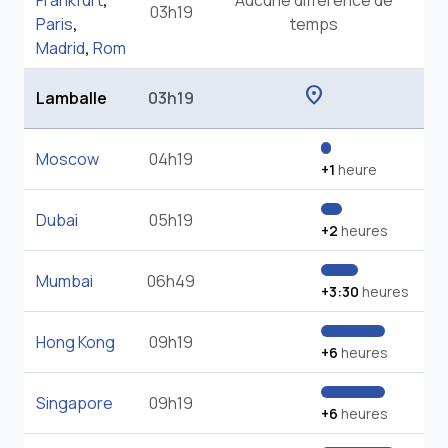
Frankfurt
,
Aucune différence de
03h19
Paris
,
temps
Madrid
,
Rom
location_on
Lamballe
03h19
Moscow
04h19
+1
heure
Dubai
05h19
+2
heures
Mumbai
06h49
+3:30
heures
Hong Kong
09h19
+6
heures
Singapore
09h19
+6
heures