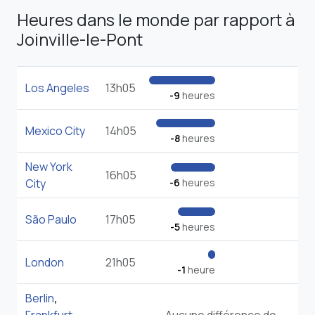
Heures dans le monde par rapport à
Joinville-le-Pont
Los Angeles
13h05
-9
heures
Mexico City
14h05
-8
heures
New York
16h05
City
-6
heures
São Paulo
17h05
-5
heures
London
21h05
-1
heure
Berlin
,