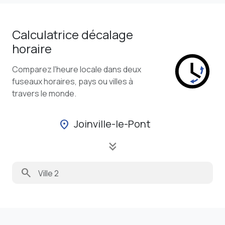
Calculatrice décalage
horaire
Comparez l'heure locale dans deux
fuseaux horaires, pays ou villes à
travers le monde.
Joinville-le-Pont
location_on
keyboard_double_arrow_down
search