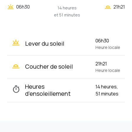
wb_twilight_2
wb_twilight
06h30
21h21
14 heures
et 51 minutes
wb_twilight
06h30
Lever du soleil
Heure locale
wb_twilight_2
21h21
Coucher de soleil
Heure locale
Heures
14 heures,
timer
d'ensoleillement
51 minutes