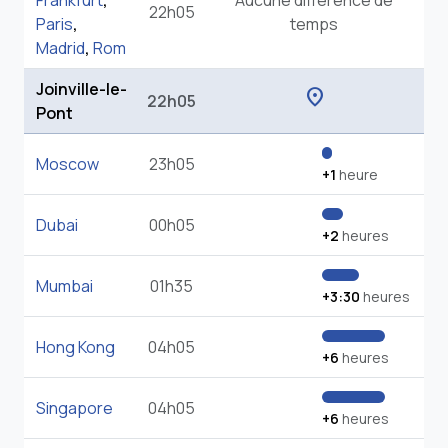
Frankfurt
,
Aucune différence de
22h05
Paris
,
temps
Madrid
,
Rom
Joinville-le-
location_on
22h05
Pont
Moscow
23h05
+1
heure
Dubai
00h05
+2
heures
Mumbai
01h35
+3:30
heures
Hong Kong
04h05
+6
heures
Singapore
04h05
+6
heures