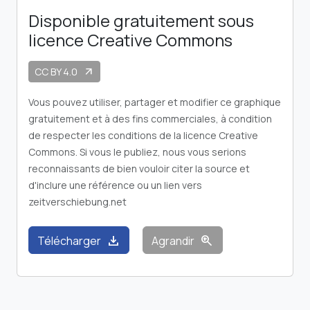
Disponible gratuitement sous
licence Creative Commons
CC BY 4.0
arrow_outward
Vous pouvez utiliser, partager et modifier ce graphique
gratuitement et à des fins commerciales, à condition
de respecter les conditions de la licence Creative
Commons. Si vous le publiez, nous vous serions
reconnaissants de bien vouloir citer la source et
d'inclure une référence ou un lien vers
zeitverschiebung.net
download
zoom_in
Télécharger
Agrandir