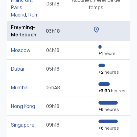
Frankfurt
,
Aucune différence de
03h18
Paris
,
temps
Madrid
,
Rom
Freyming-
location_on
03h18
Merlebach
Moscow
04h18
+1
heure
Dubai
05h18
+2
heures
Mumbai
06h48
+3:30
heures
Hong Kong
09h18
+6
heures
Singapore
09h18
+6
heures