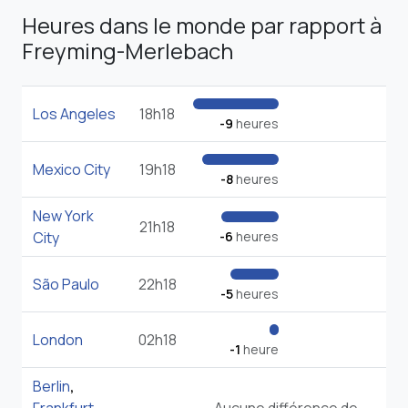
Heures dans le monde par rapport à
Freyming-Merlebach
Los Angeles
18h18
-9
heures
Mexico City
19h18
-8
heures
New York
21h18
City
-6
heures
São Paulo
22h18
-5
heures
London
02h18
-1
heure
Berlin
,