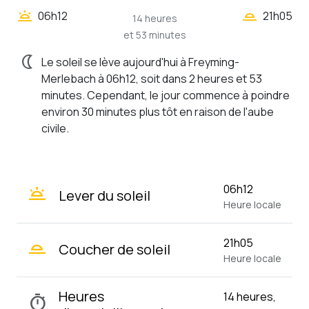
wb_twilight_2
wb_twilight
06h12
21h05
14 heures
et 53 minutes
nightlight
Le soleil se lève aujourd'hui à Freyming-
Merlebach à 06h12, soit dans 2 heures et 53
minutes. Cependant, le jour commence à poindre
environ 30 minutes plus tôt en raison de l'aube
civile.
wb_twilight
06h12
Lever du soleil
Heure locale
wb_twilight_2
21h05
Coucher de soleil
Heure locale
Heures
14 heures,
timer