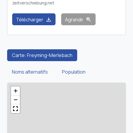
zeitverschiebung.net
download
zoom_in
Télécharger
Agrandir
Carte: Freyming-Merlebach
Noms alternatifs
Population
+
−