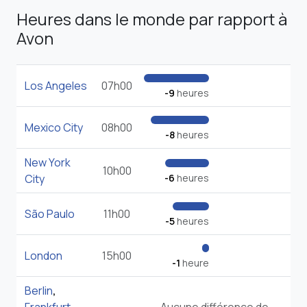
Heures dans le monde par rapport à
Avon
Los Angeles
07h00
-9
heures
Mexico City
08h00
-8
heures
New York
10h00
City
-6
heures
São Paulo
11h00
-5
heures
London
15h00
-1
heure
Berlin
,