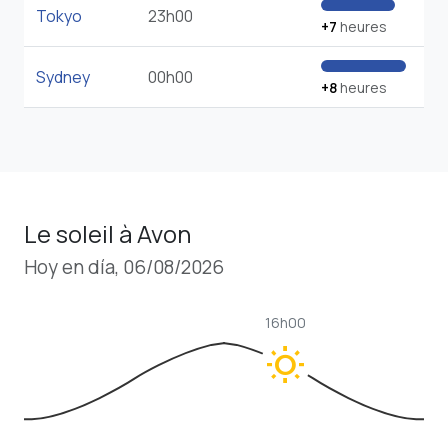
Tokyo
23h00
+7
heures
Sydney
00h00
+8
heures
Le soleil à Avon
Hoy en día, 06/08/2026
16h00
wb_sunny