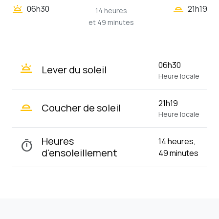
wb_twilight_2
wb_twilight
06h30
21h19
14 heures
et 49 minutes
wb_twilight
06h30
Lever du soleil
Heure locale
wb_twilight_2
21h19
Coucher de soleil
Heure locale
Heures
14 heures,
timer
d'ensoleillement
49 minutes