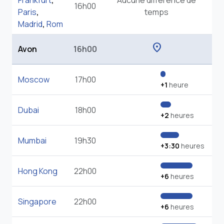
Frankfurt
,
Aucune différence de
16h00
Paris
,
temps
Madrid
,
Rom
location_on
Avon
16h00
Moscow
17h00
+1
heure
Dubai
18h00
+2
heures
Mumbai
19h30
+3:30
heures
Hong Kong
22h00
+6
heures
Singapore
22h00
+6
heures