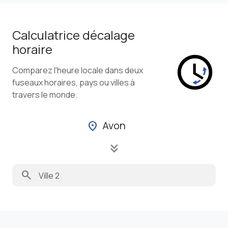
Calculatrice décalage
horaire
Comparez l'heure locale dans deux
fuseaux horaires, pays ou villes à
travers le monde.
Avon
location_on
keyboard_double_arrow_down
search