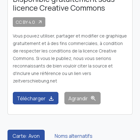
licence Creative Commons
CC BY 4.0
arrow_outward
Vous pouvez utiliser, partager et modifier ce graphique
gratuitement et à des fins commerciales, à condition
de respecter les conditions de la licence Creative
Commons. Si vous le publiez, nous vous serions
reconnaissants de bien vouloir citer la source et
d'inclure une référence ou un lien vers
zeitverschiebung.net
download
zoom_in
Télécharger
Agrandir
Carte: Avon
Noms alternatifs