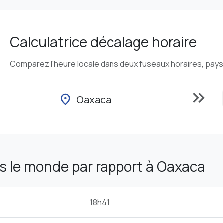
Calculatrice décalage horaire
Comparez l'heure locale dans deux fuseaux horaires, pays o
keyboard_double_arrow_right
location_on
Oaxaca
s le monde par rapport à Oaxaca
18h41