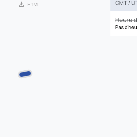
GMT
/
U
download
HTML
Heure d
Pas d'heu