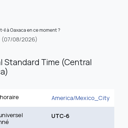
st-il à Oaxaca en ce moment ?
i
(07/08/2026)
l Standard Time (Central
a)
horaire
America/
Mexico_City
niversel
UTC-6
nné