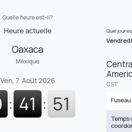
Quelle heure est-il?
Heure actuelle
Quel jour e
Vendred
Oaxaca
Mexique
Centra
Americ
Ven, 7. Août 2026
CST
9
:
41
:
52
Fuseau 
Temps u
coordo