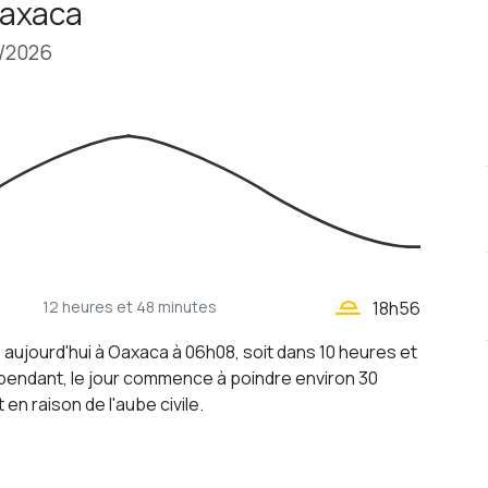
 Oaxaca
8/2026
wb_twilight_2
12 heures
et 48 minutes
18h56
e aujourd'hui à Oaxaca à 06h08, soit dans 10 heures et
pendant, le jour commence à poindre environ 30
 en raison de l'aube civile.