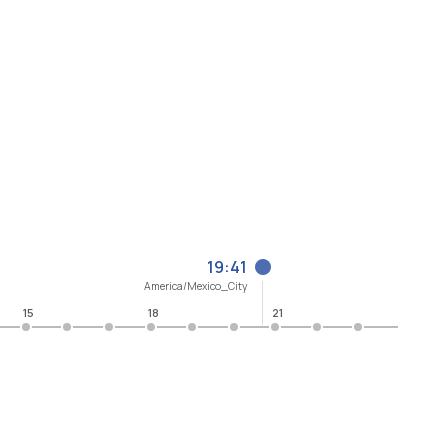
19:41
America/Mexico_City
15
18
21