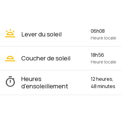
wb_twilight
06h08
Lever du soleil
Heure locale
wb_twilight_2
18h56
Coucher de soleil
Heure locale
timer
Heures
12 heures,
d'ensoleillement
48 minutes