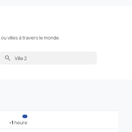
u villes à travers le monde.
search
-1
heure