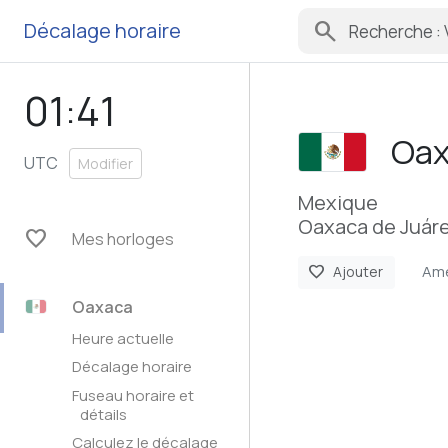
search
Décalage horaire
01:41
Oax
UTC
Modifier
Mexique
Oaxaca de Juár
favorite
Mes horloges
Ame
favorite
Ajouter
Oaxaca
Heure actuelle
Décalage horaire
Fuseau horaire et
détails
Calculez le décalage