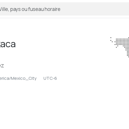
aca
ez
rica/Mexico_City
UTC-6