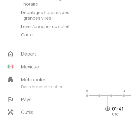
horaire
Décalages horaires des
grandes villes
Lever/coucher du soleil
Carte
home
Départ
Mexique
apartment
Métropoles
Dans le monde entier
0
3
flag
Pays
01:41
handyman
Outils
UTC