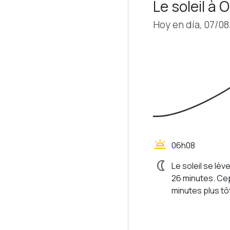
Le soleil à
Hoy en día, 07/0
wb_twilight
06h08
nightlight
Le soleil se lèv
26 minutes. Ce
minutes plus tôt