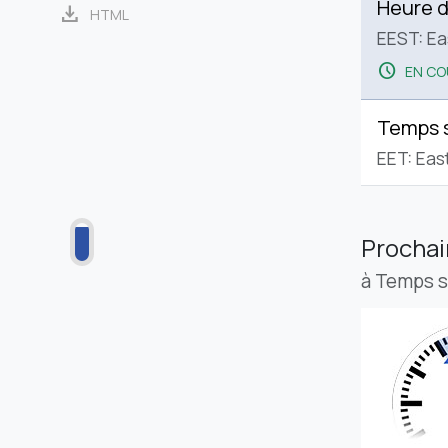
Heure d
download
HTML
EEST: E
schedule
EN CO
Temps 
EET: Eas
Procha
à Temps 