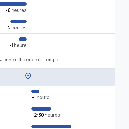
-6
heures
-2
heures
-1
heure
Aucune différence de temps
location_on
+1
heure
+2:30
heures