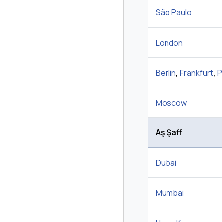
São Paulo
London
Berlin
,
Frankfurt
,
P
Moscow
Aş Şaff
Dubai
Mumbai