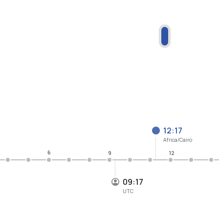
12:17
Africa/Cairo
6
9
12
09:17
UTC