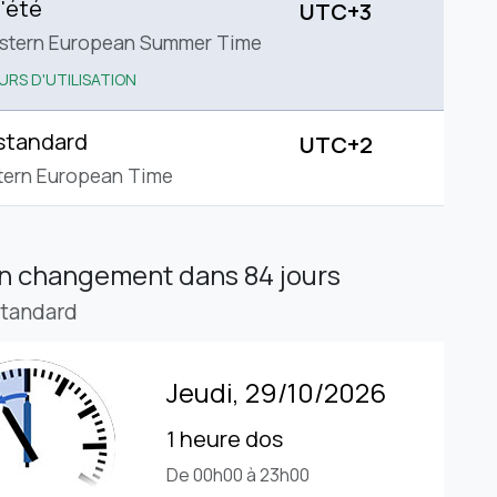
'été
UTC+3
astern European Summer Time
URS D'UTILISATION
standard
UTC+2
tern European Time
in changement
dans 84 jours
standard
Jeudi, 29/10/2026
1 heure dos
De 00h00 à 23h00