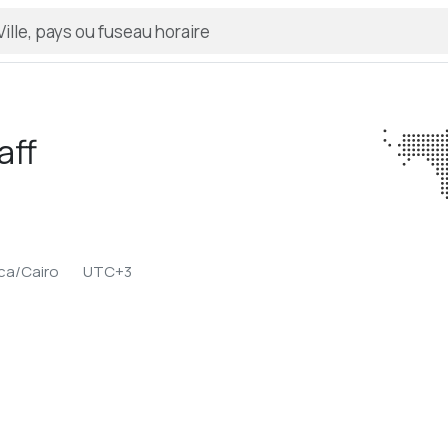
aff
ica/Cairo
UTC+3