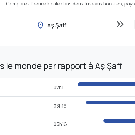
Comparez l'heure locale dans deux fuseaux horaires, pays o
keyboard_double_arrow_right
location_on
Aş Şaff
 le monde par rapport à Aş Şaff
02h16
03h16
05h16