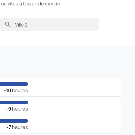
u villes à travers le monde.
search
-10
heures
-9
heures
-7
heures