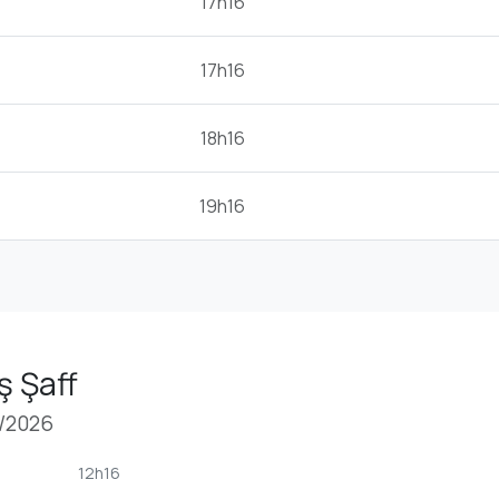
17h16
17h16
18h16
19h16
Aş Şaff
8/2026
12h16