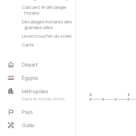
Calculez le décalage
horaire
Décalages horaires des
grandes villes
Lever/coucher du soleil
Carte
home
Départ
Égypte
apartment
Métropoles
0
3
Dans le monde entier
flag
Pays
handyman
Outils