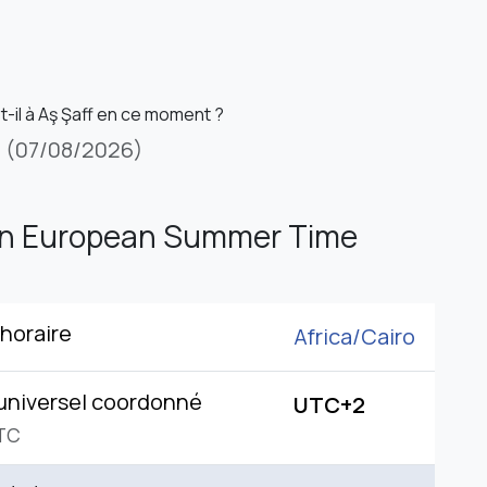
t-il à Aş Şaff en ce moment ?
i
(07/08/2026)
rn European Summer Time
horaire
Africa/
Cairo
universel coordonné
UTC+2
TC