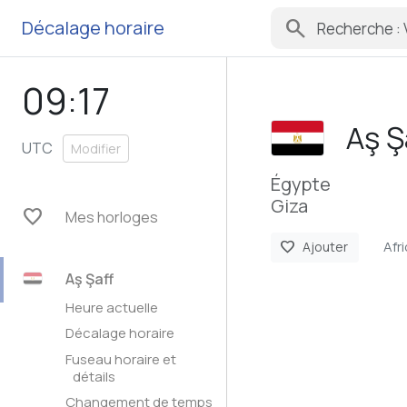
search
Décalage horaire
09:17
Aş Ş
UTC
Modifier
Égypte
Giza
favorite
Mes horloges
Afr
favorite
Ajouter
Aş Şaff
Heure actuelle
Décalage horaire
Fuseau horaire et
détails
Changement de temps