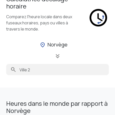
horaire
Comparez l'heure locale dans deux
fuseaux horaires, pays ou villes à
travers le monde.
Norvège
location_on
keyboard_double_arrow_down
search
Heures dans le monde par rapport à
Norvège