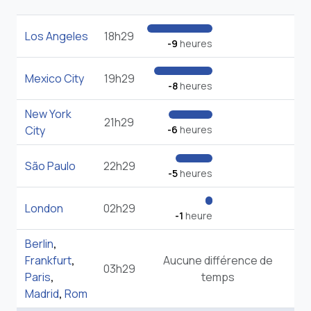
Los Angeles
18h29
-9
heures
Mexico City
19h29
-8
heures
New York
21h29
City
-6
heures
São Paulo
22h29
-5
heures
London
02h29
-1
heure
Berlin
,
Frankfurt
,
Aucune différence de
03h29
Paris
,
temps
Madrid
,
Rom