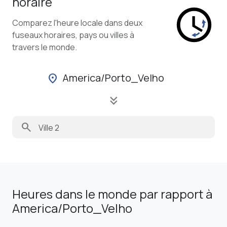
horaire
Comparez l'heure locale dans deux
fuseaux horaires, pays ou villes à
travers le monde.
America/Porto_Velho
location_on
keyboard_double_arrow_down
search
Heures dans le monde par rapport à
America/Porto_Velho