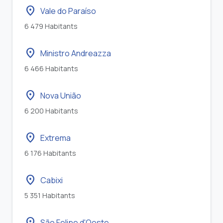
location_on
Vale do Paraíso
6 479 Habitants
location_on
Ministro Andreazza
6 466 Habitants
location_on
Nova União
6 200 Habitants
location_on
Extrema
6 176 Habitants
location_on
Cabixi
5 351 Habitants
location_on
São Felipe d'Oeste