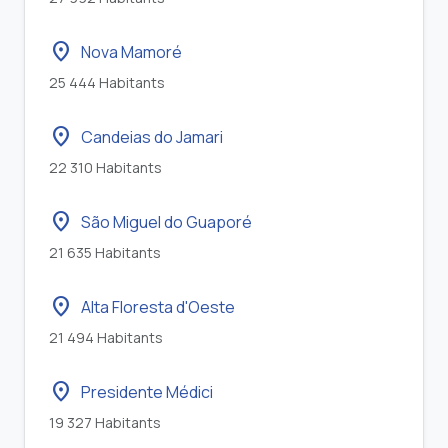
location_on
Nova Mamoré
25 444 Habitants
location_on
Candeias do Jamari
22 310 Habitants
location_on
São Miguel do Guaporé
21 635 Habitants
location_on
Alta Floresta d'Oeste
21 494 Habitants
location_on
Presidente Médici
19 327 Habitants