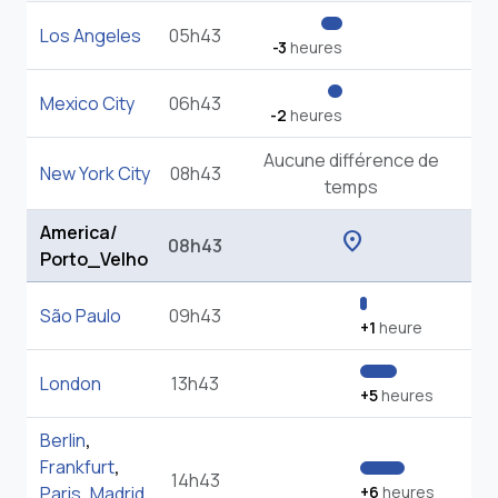
Los Angeles
05h43
-3
heures
Mexico City
06h43
-2
heures
Aucune différence de
New York City
08h43
temps
America/
location_on
08h43
Porto_Velho
São Paulo
09h43
+1
heure
London
13h43
+5
heures
Berlin
,
Frankfurt
,
14h43
Paris
,
Madrid
,
+6
heures