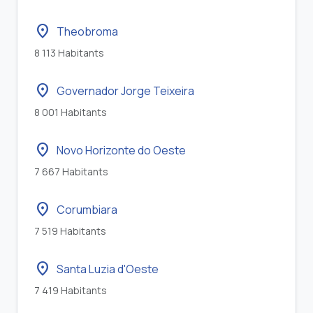
location_on
Theobroma
8 113 Habitants
location_on
Governador Jorge Teixeira
8 001 Habitants
location_on
Novo Horizonte do Oeste
7 667 Habitants
location_on
Corumbiara
7 519 Habitants
location_on
Santa Luzia d'Oeste
7 419 Habitants