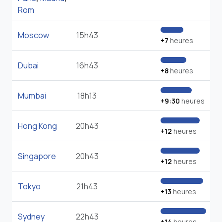
Rom
Moscow
15h43
+7
heures
Dubai
16h43
+8
heures
Mumbai
18h13
+9:30
heures
Hong Kong
20h43
+12
heures
Singapore
20h43
+12
heures
Tokyo
21h43
+13
heures
Sydney
22h43
+14
heures