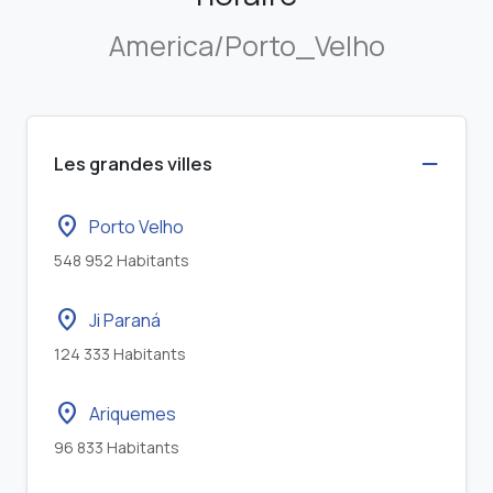
America/Porto_Velho
Les grandes villes
location_on
Porto Velho
548 952 Habitants
location_on
Ji Paraná
124 333 Habitants
location_on
Ariquemes
96 833 Habitants