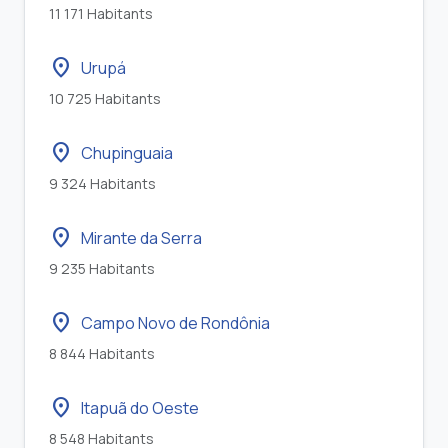
11 171 Habitants
location_on
Urupá
10 725 Habitants
location_on
Chupinguaia
9 324 Habitants
location_on
Mirante da Serra
9 235 Habitants
location_on
Campo Novo de Rondônia
8 844 Habitants
location_on
Itapuã do Oeste
8 548 Habitants