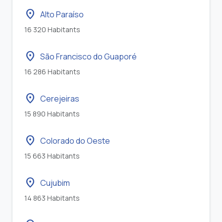
location_on
Alto Paraíso
16 320 Habitants
location_on
São Francisco do Guaporé
16 286 Habitants
location_on
Cerejeiras
15 890 Habitants
location_on
Colorado do Oeste
15 663 Habitants
location_on
Cujubim
14 863 Habitants