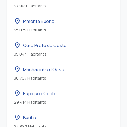
37 949 Habitants
location_on
Pimenta Bueno
35 079 Habitants
location_on
Ouro Preto do Oeste
35 044 Habitants
location_on
Machadinho d'Oeste
30 707 Habitants
location_on
Espigão dOeste
29 414 Habitants
location_on
Buritis
27 992 Habitants