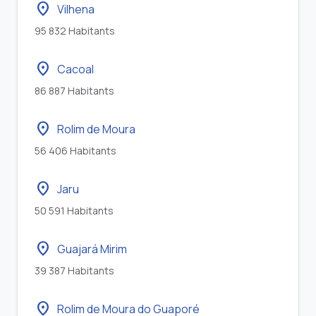
location_on
Vilhena
95 832 Habitants
location_on
Cacoal
86 887 Habitants
location_on
Rolim de Moura
56 406 Habitants
location_on
Jaru
50 591 Habitants
location_on
Guajará Mirim
39 387 Habitants
location_on
Rolim de Moura do Guaporé