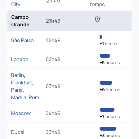
Campo
location_on
21h49
Grande
São Paulo
22h49
+1
heure
London
02h49
+5
heures
Berlin
,
Frankfurt
,
03h49
Paris
,
+6
heures
Madrid
,
Rom
Moscow
04h49
+7
heures
Dubai
05h49
+8
heures