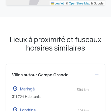
Lieux à proximité et fuseaux
horaires similaires
Villes autour Campo Grande
location_on
Maringá
...
394 km
311 724 Habitants
location_on
Londrina
...
421 km