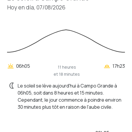
Hoy en día, 07/08/2026
wb_twilight_2
wb_twilight
06h05
17h23
11 heures
et 18 minutes
nightlight
Le soleil se lève aujourd'hui à Campo Grande à
06h05, soit dans 8 heures et 15 minutes.
Cependant, le jour commence à poindre environ
30 minutes plus tôt en raison de l'aube civile.
wb_twilight
06h05
Lever du soleil