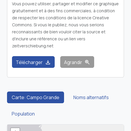
gratuitement et à des fins commerciales, à condition
de respecter les conditions de la licence Creative
Commons. Si vous le publiez, nous vous serions
reconnaissants de bien vouloir citer la source et
d'inclure une référence ou un lien vers
zeitverschiebung.net
download
zoom_in
Télécharger
Agrandir
Carte: Campo Grande
Noms alternatifs
Population
+