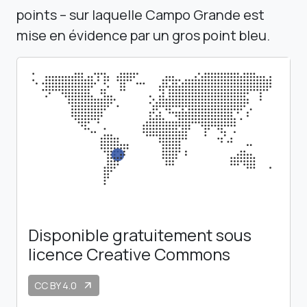
mise en évidence par un gros point bleu.
Disponible gratuitement sous
licence Creative Commons
CC BY 4.0
arrow_outward
Vous pouvez utiliser, partager et modifier ce graphique