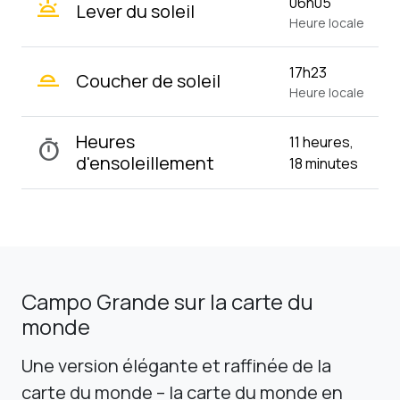
Heure locale
wb_twilight_2
17h23
Coucher de soleil
Heure locale
Heures
11 heures,
timer
d'ensoleillement
18 minutes
Campo Grande sur la carte du
monde
Une version élégante et raffinée de la
carte du monde – la carte du monde en
points – sur laquelle Campo Grande est