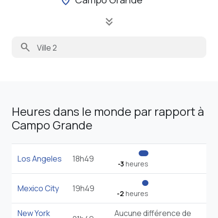
keyboard_double_arrow_down
search
Heures dans le monde par rapport à
Campo Grande
Los Angeles
18h49
-3
heures
Mexico City
19h49
-2
heures
New York
Aucune différence de
21h49
City
temps