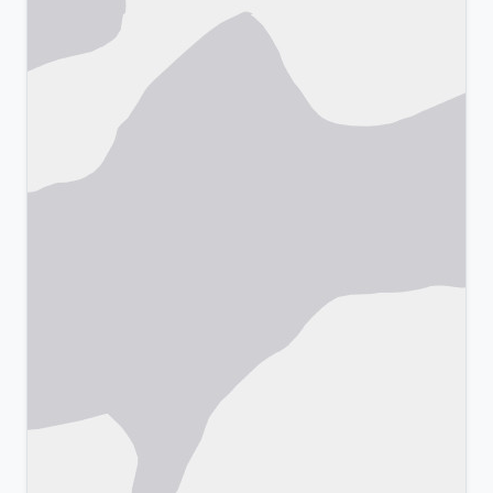
Leaflet
|
©
OpenStreetMap
& Google