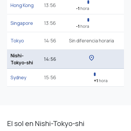
Hong Kong
13:56
-1
hora
Singapore
13:56
-1
hora
Tokyo
14:56
Sin diferencia horaria
Nishi-
location_on
14:56
Tokyo-shi
Sydney
15:56
+1
hora
El sol en Nishi-Tokyo-shi