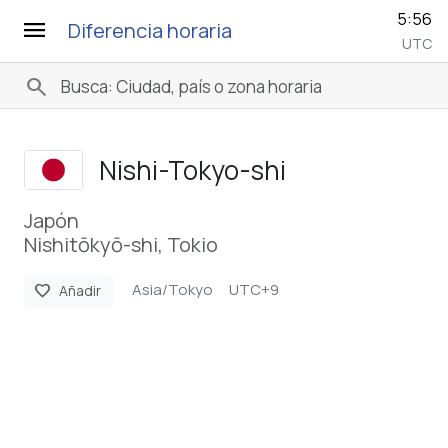
5:56
menu
Diferencia horaria
UTC
search
Nishi-Tokyo-shi
Japón
Nishitōkyō-shi, Tokio
Asia/Tokyo
UTC+9
favorite
Añadir