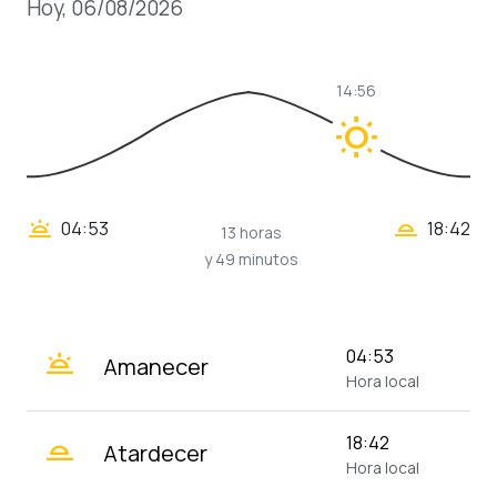
Hoy, 06/08/2026
14:56
wb_sunny
wb_twilight_2
wb_twilight
04:53
18:42
13 horas
y 49 minutos
wb_twilight
04:53
Amanecer
Hora local
wb_twilight_2
18:42
Atardecer
Hora local