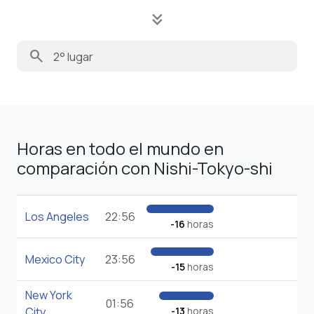
keyboard_double_arrow_down
search
Horas en todo el mundo en
comparación con Nishi-Tokyo-shi
Los Angeles
22:56
-16
horas
Mexico City
23:56
-15
horas
New York
01:56
City
-13
horas