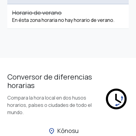
Horario de verano
En ésta zona horaria no hay horario de verano.
Conversor de diferencias
horarias
Compara la hora local en dos husos
horarios, países o ciudades de todo el
mundo.
Kōnosu
location_on