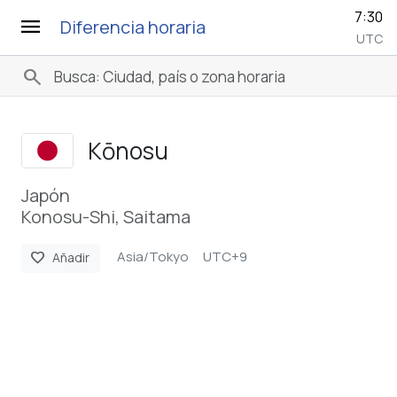
7:30
menu
Diferencia horaria
UTC
search
Kōnosu
Japón
Konosu-Shi, Saitama
Asia/Tokyo
UTC+9
favorite
Añadir