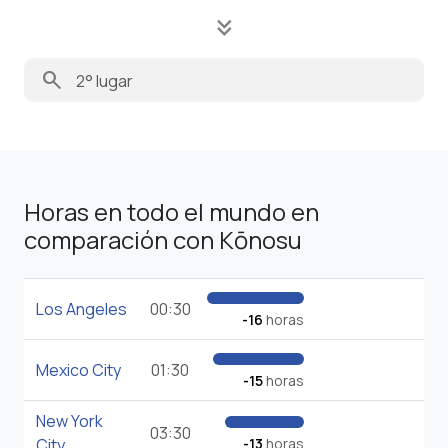
keyboard_double_arrow_down
search
Horas en todo el mundo en
comparación con Kōnosu
Los Angeles
00:30
-16
horas
Mexico City
01:30
-15
horas
New York
03:30
City
-13
horas