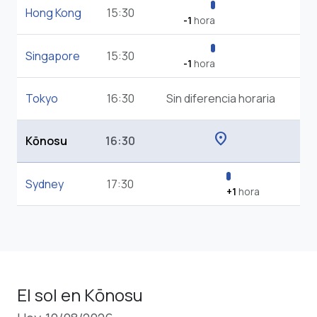
Hong Kong
15:30
-1
hora
Singapore
15:30
-1
hora
Tokyo
16:30
Sin diferencia horaria
location_on
Kōnosu
16:30
Sydney
17:30
+1
hora
El sol en Kōnosu