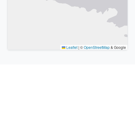
Leaflet
|
©
OpenStreetMap
& Google
Lugares cercanos y zonas
horarias similares
Ciudades grandes más cercanas Kōnosu