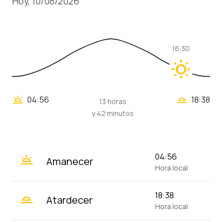
Hoy, 10/08/2026
16:30
wb_sunny
wb_twilight_2
wb_twilight
04:56
18:38
13 horas
y 42 minutos
wb_twilight
04:56
Amanecer
Hora local
wb_twilight_2
18:38
Atardecer
Hora local