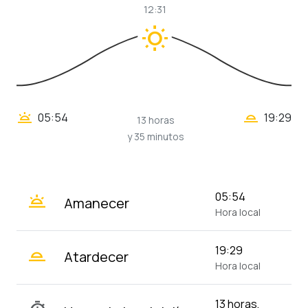
12:31
wb_sunny
wb_twilight_2
wb_twilight
05:54
19:29
13 horas
y 35 minutos
wb_twilight
05:54
Amanecer
Hora local
wb_twilight_2
19:29
Atardecer
Hora local
13 horas,