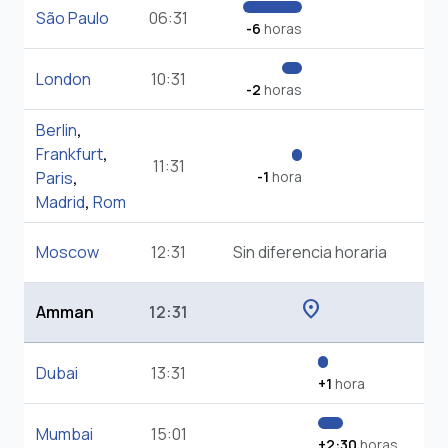
São Paulo
06:31
-6
horas
London
10:31
-2
horas
Berlin
,
Frankfurt
,
11:31
Paris
,
-1
hora
Madrid
,
Rom
Moscow
12:31
Sin diferencia horaria
location_on
Amman
12:31
Dubai
13:31
+1
hora
Mumbai
15:01
+2:30
horas