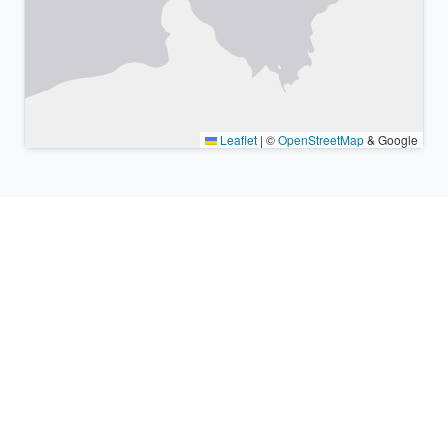
Leaflet
|
©
OpenStreetMap
& Google
Lugares cercanos y zonas
horarias similares
Ciudades grandes más cercanas Amman