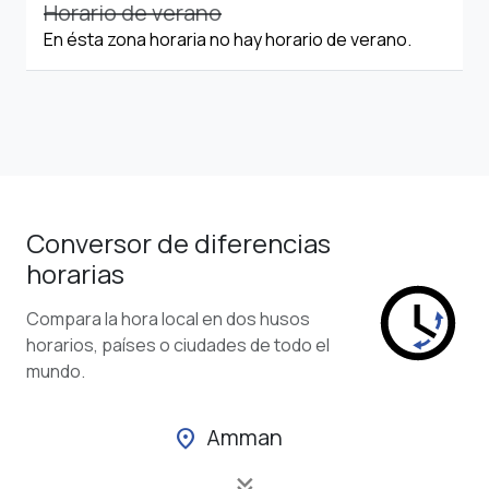
Horario de verano
En ésta zona horaria no hay horario de verano.
Conversor de diferencias
horarias
Compara la hora local en dos husos
horarios, países o ciudades de todo el
mundo.
Amman
location_on
keyboard_double_arrow_down