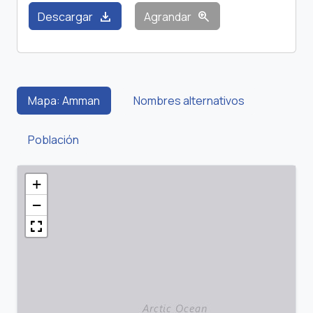
download
zoom_in
Descargar
Agrandar
Mapa: Amman
Nombres alternativos
Población
+
−