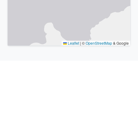
Leaflet
|
©
OpenStreetMap
& Google
Lugares cercanos y zonas
horarias similares
Ciudades grandes más cercanas Homs