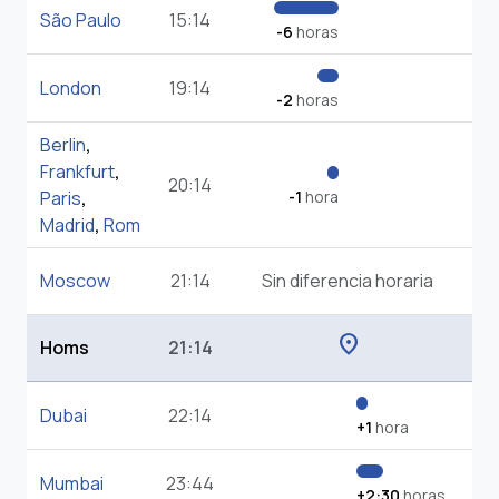
São Paulo
15:14
-6
horas
London
19:14
-2
horas
Berlin
,
Frankfurt
,
20:14
Paris
,
-1
hora
Madrid
,
Rom
Moscow
21:14
Sin diferencia horaria
location_on
Homs
21:14
Dubai
22:14
+1
hora
Mumbai
23:44
+2:30
horas