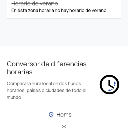
Horario de verano
En ésta zona horaria no hay horario de verano.
Conversor de diferencias
horarias
Compara la hora local en dos husos
horarios, países o ciudades de todo el
mundo.
Homs
location_on
keyboard_double_arrow_down