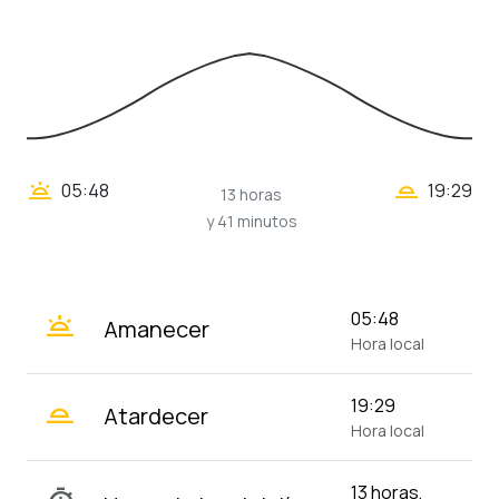
wb_twilight_2
wb_twilight
05:48
19:29
13 horas
y 41 minutos
wb_twilight
05:48
Amanecer
Hora local
wb_twilight_2
19:29
Atardecer
Hora local
13 horas,