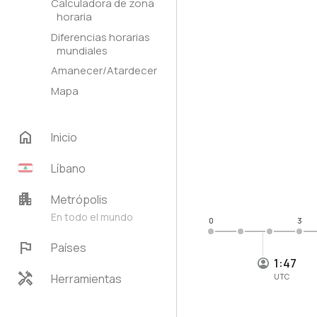
Calculadora de zona
horaria
Diferencias horarias
mundiales
Amanecer/Atardecer
Mapa
home
Inicio
Líbano
apartment
Metrópolis
En todo el mundo
0
3
flag
Países
1:47
handyman
Herramientas
UTC