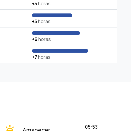
+5
horas
+5
horas
+6
horas
+7
horas
wb_twilight
05:53
Amanecer