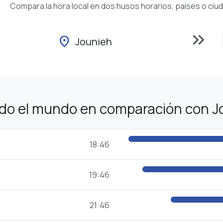
Compara la hora local en dos husos horarios, países o ciu
keyboard_double_arrow_right
location_on
Jounieh
odo el mundo en comparación con J
18:46
19:46
21:46