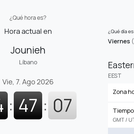
¿Qué hora es?
Hora actual en
¿Qué día es
Viernes
Jounieh
Líbano
Easte
EEST
Vie, 7. Ago 2026
Zona ho
4
:
47
:
08
Tiempo 
GMT
/
U