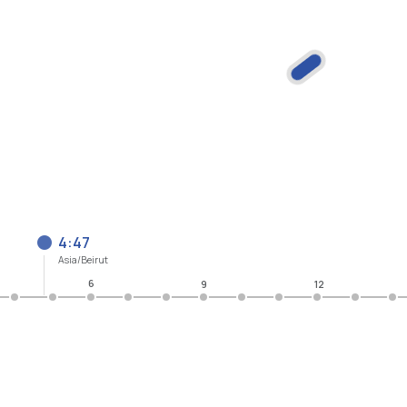
4:47
Asia/Beirut
6
9
12