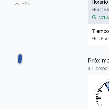
Horario
download
HTML
EEST: E
schedule
ACTUA
Tiempo
EET: Eas
Próximo
a Tiempo 