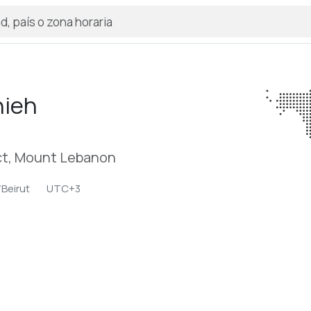
nieh
ct, Mount Lebanon
/Beirut
UTC+3