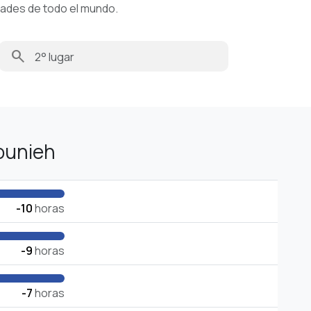
dades de todo el mundo.
search
ounieh
-10
horas
-9
horas
-7
horas