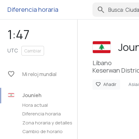
search
Diferencia horaria
1:47
Jou
UTC
Cambiar
Líbano
Keserwan Distri
favorite
Mi reloj mundial
Asia
favorite
Añadir
Jounieh
Hora actual
Diferencia horaria
Zona horaria y detalles
Cambio de horario