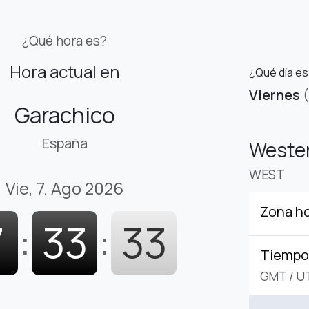
¿Qué hora es?
Hora actual en
¿Qué día e
Viernes
Garachico
España
Weste
WEST
Vie, 7. Ago 2026
Zona ho
7
:
33
:
34
Tiempo 
GMT
/
U