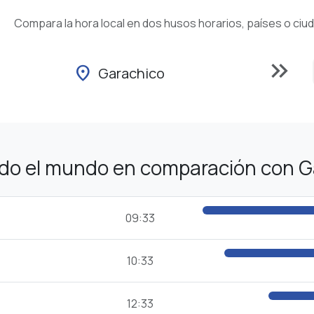
Compara la hora local en dos husos horarios, países o ciu
keyboard_double_arrow_right
location_on
Garachico
odo el mundo en comparación con G
09:33
10:33
12:33