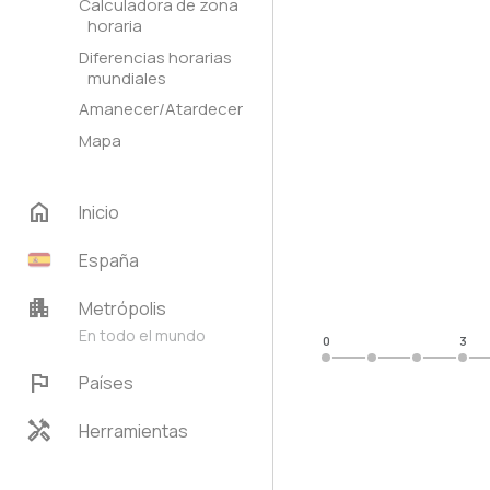
Calculadora de zona
horaria
Diferencias horarias
mundiales
Amanecer/Atardecer
Mapa
home
Inicio
España
apartment
Metrópolis
En todo el mundo
0
3
flag
Países
handyman
Herramientas