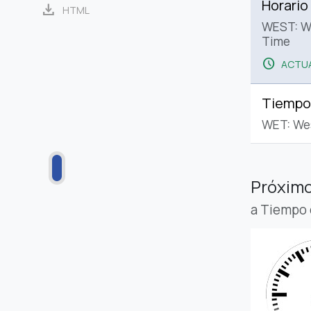
Horario
download
HTML
WEST: W
Time
schedule
ACTUA
Tiempo
WET: We
Próximo
a Tiempo 