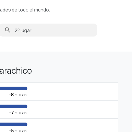
dades de todo el mundo.
search
arachico
-8
horas
-7
horas
-5
horas