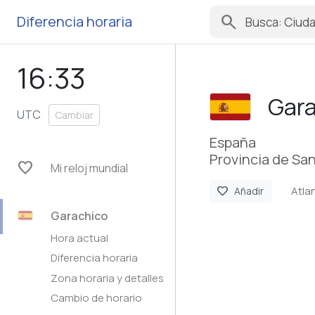
search
Diferencia horaria
16:33
Gar
UTC
Cambiar
España
Provincia de San
favorite
Mi reloj mundial
Atla
favorite
Añadir
Garachico
Hora actual
Diferencia horaria
Zona horaria y detalles
Cambio de horario