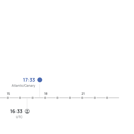
17:33
Atlantic/Canary
15
18
21
16:33
UTC