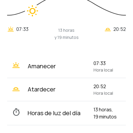
wb_sunny
wb_twilight_2
wb_twilight
07:33
20:52
13 horas
y 19 minutos
wb_twilight
07:33
Amanecer
Hora local
wb_twilight_2
20:52
Atardecer
Hora local
13 horas,
timer
Horas de luz del día
19 minutos