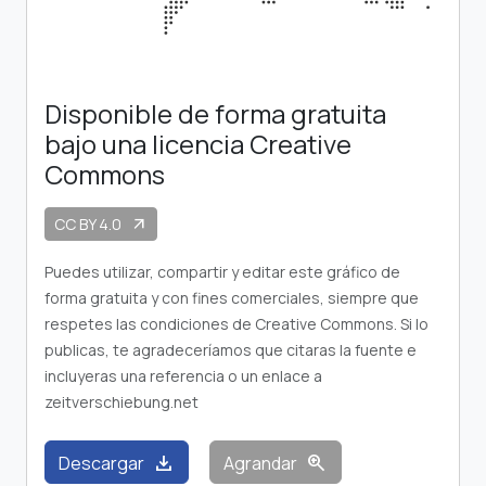
Disponible de forma gratuita
bajo una licencia Creative
Commons
CC BY 4.0
arrow_outward
Puedes utilizar, compartir y editar este gráfico de
forma gratuita y con fines comerciales, siempre que
respetes las condiciones de Creative Commons. Si lo
publicas, te agradeceríamos que citaras la fuente e
incluyeras una referencia o un enlace a
zeitverschiebung.net
download
zoom_in
Descargar
Agrandar