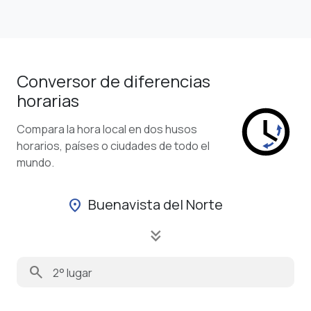
Conversor de diferencias
horarias
Compara la hora local en dos husos
horarios, países o ciudades de todo el
mundo.
Buenavista del Norte
location_on
keyboard_double_arrow_down
search