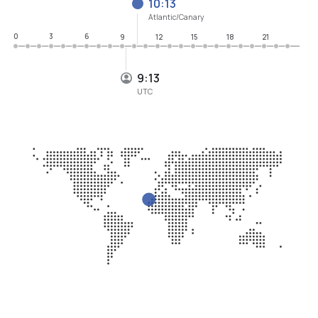
10:13
Atlantic/Canary
0
3
6
9
12
15
18
21
9:13
UTC