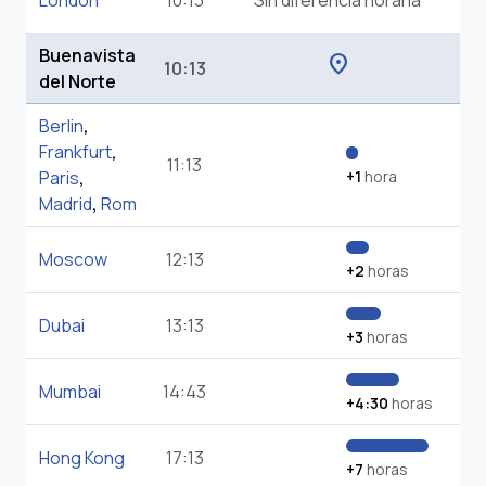
London
10:13
Sin diferencia horaria
Buenavista
location_on
10:13
del Norte
Berlin
,
Frankfurt
,
11:13
Paris
,
+1
hora
Madrid
,
Rom
Moscow
12:13
+2
horas
Dubai
13:13
+3
horas
Mumbai
14:43
+4:30
horas
Hong Kong
17:13
+7
horas