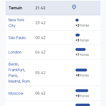
location_on
Tamuín
21:42
New York
23:42
City
+2
horas
São Paulo
00:42
+3
horas
London
04:42
+7
horas
Berlin
,
Frankfurt
,
05:42
Paris
,
+8
horas
Madrid
,
Rom
Moscow
06:42
+9
horas