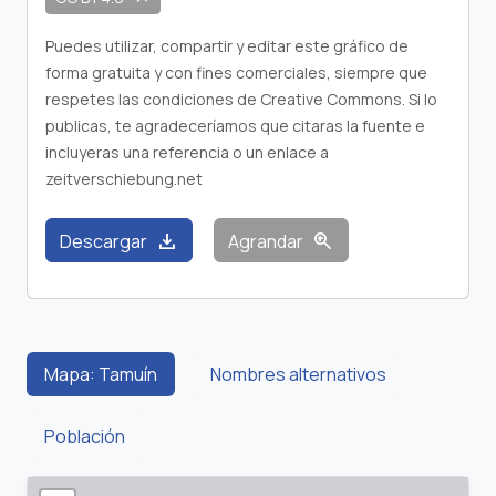
Puedes utilizar, compartir y editar este gráfico de
forma gratuita y con fines comerciales, siempre que
respetes las condiciones de Creative Commons. Si lo
publicas, te agradeceríamos que citaras la fuente e
incluyeras una referencia o un enlace a
zeitverschiebung.net
download
zoom_in
Descargar
Agrandar
Mapa: Tamuín
Nombres alternativos
Población