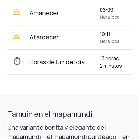
wb_twilight
06:09
Amanecer
Hora local
wb_twilight_2
19:11
Atardecer
Hora local
13 horas,
timer
Horas de luz del día
2 minutos
Tamuín en el mapamundi
Una variante bonita y elegante del
mapamundi —el mapamundi punteado— en