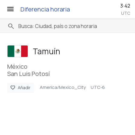
3:42
menu
Diferencia horaria
UTC
search
Tamuín
México
San Luis Potosí
America/Mexico_City
UTC-6
favorite
Añadir