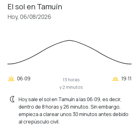
El sol en Tamuín
Hoy, 06/08/2026
wb_twilight_2
wb_twilight
06:09
19:11
13 horas
y 2 minutos
nightlight
Hoy sale el sol en Tamuín a las 06:09, es decir,
dentro de 8 horas y 26 minutos. Sin embargo,
empieza a clarear unos 30 minutos antes debido
al crepúsculo civil.