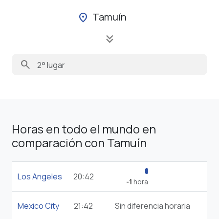
Tamuín
location_on
keyboard_double_arrow_down
search
Horas en todo el mundo en
comparación con Tamuín
Los Angeles
20:42
-1
hora
Mexico City
21:42
Sin diferencia horaria