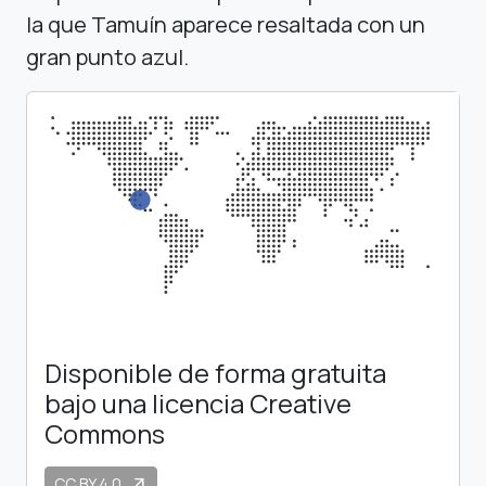
la que Tamuín aparece resaltada con un
gran punto azul.
Disponible de forma gratuita
bajo una licencia Creative
Commons
CC BY 4.0
arrow_outward