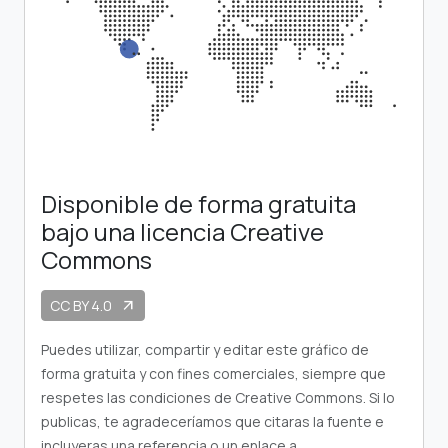
Disponible de forma gratuita
bajo una licencia Creative
Commons
CC BY 4.0
arrow_outward
Puedes utilizar, compartir y editar este gráfico de
forma gratuita y con fines comerciales, siempre que
respetes las condiciones de Creative Commons. Si lo
publicas, te agradeceríamos que citaras la fuente e
incluyeras una referencia o un enlace a