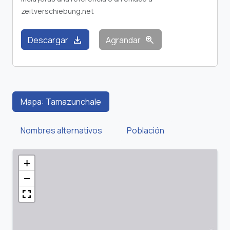
zeitverschiebung.net
download
zoom_in
Descargar
Agrandar
Mapa: Tamazunchale
Nombres alternativos
Población
+
−