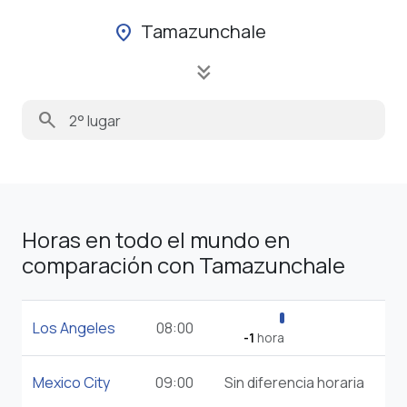
Tamazunchale
location_on
keyboard_double_arrow_down
search
Horas en todo el mundo en
comparación con Tamazunchale
Los Angeles
08:00
-1
hora
Mexico City
09:00
Sin diferencia horaria