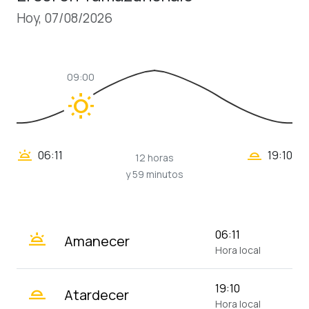
Hoy, 07/08/2026
09:00
wb_sunny
wb_twilight_2
wb_twilight
06:11
19:10
12 horas
y 59 minutos
wb_twilight
06:11
Amanecer
Hora local
wb_twilight_2
19:10
Atardecer
Hora local