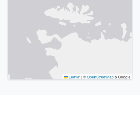
Leaflet
|
©
OpenStreetMap
& Google
Lugares cercanos y zonas
horarias similares