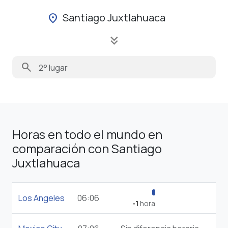
Santiago Juxtlahuaca
location_on
keyboard_double_arrow_down
search
Horas en todo el mundo en
comparación con Santiago
Juxtlahuaca
Los Angeles
06:06
-1
hora