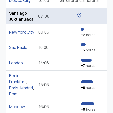
Mexico City
07:06
Sin diferencia horaria
Santiago
location_on
07:06
Juxtlahuaca
New York City
09:06
+2
horas
São Paulo
10:06
+3
horas
London
14:06
+7
horas
Berlin
,
Frankfurt
,
15:06
Paris
,
Madrid
,
+8
horas
Rom
Moscow
16:06
+9
horas