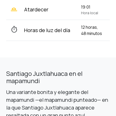
wb_twilight_2
19:01
Atardecer
Hora local
12 horas,
timer
Horas de luz del día
48 minutos
Santiago Juxtlahuaca en el
mapamundi
Una variante bonita y elegante del
mapamundi —el mapamundi punteado— en
la que Santiago Juxtlahuaca aparece
resaltada con un gran punto azul.