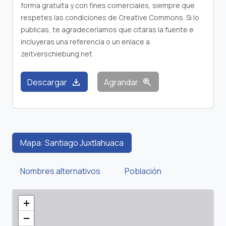
forma gratuita y con fines comerciales, siempre que
respetes las condiciones de Creative Commons. Si lo
publicas, te agradeceríamos que citaras la fuente e
incluyeras una referencia o un enlace a
zeitverschiebung.net
download
zoom_in
Descargar
Agrandar
Mapa: Santiago Juxtlahuaca
Nombres alternativos
Población
+
−