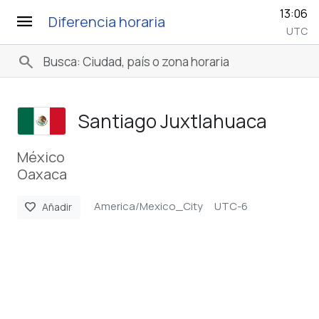
13:06
menu
Diferencia horaria
UTC
search
Santiago Juxtlahuaca
México
Oaxaca
America/Mexico_City
UTC-6
favorite
Añadir