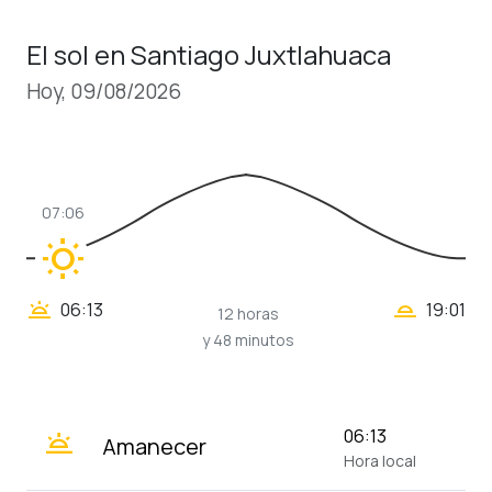
El sol en Santiago Juxtlahuaca
Hoy, 09/08/2026
07:06
wb_sunny
wb_twilight_2
wb_twilight
06:13
19:01
12 horas
y 48 minutos
wb_twilight
06:13
Amanecer
Hora local