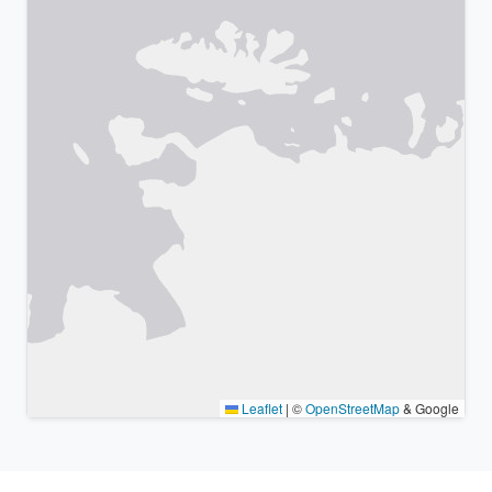
Leaflet
|
©
OpenStreetMap
& Google