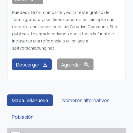
Puedes utilizar, compartir y editar este gráfico de
forma gratuita y con fines comerciales, siempre que
respetes las condiciones de Creative Commons. Si lo
publicas, te agradeceríamos que citaras la fuente e
incluyeras una referencia o un enlace a
zeitverschiebung.net
download
zoom_in
Descargar
Agrandar
Mapa: Villanueva
Nombres alternativos
Población