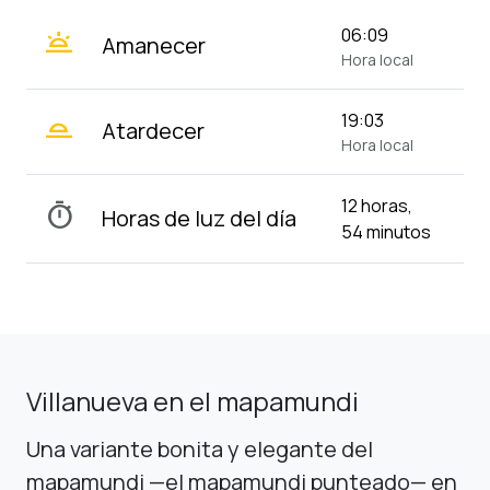
wb_twilight
06:09
Amanecer
Hora local
wb_twilight_2
19:03
Atardecer
Hora local
12 horas,
timer
Horas de luz del día
54 minutos
Villanueva en el mapamundi
Una variante bonita y elegante del
mapamundi —el mapamundi punteado— en