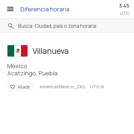
3:45
menu
Diferencia horaria
UTC
search
Villanueva
México
Acatzingo, Puebla
America/Mexico_City
UTC-6
favorite
Añadir