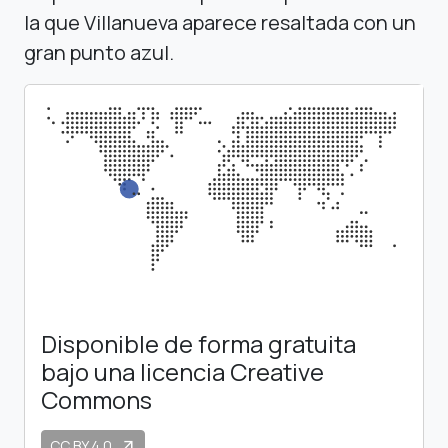
la que Villanueva aparece resaltada con un
gran punto azul.
Disponible de forma gratuita
bajo una licencia Creative
Commons
CC BY 4.0
arrow_outward