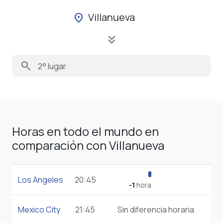
Villanueva
location_on
keyboard_double_arrow_down
search
Horas en todo el mundo en
comparación con Villanueva
Los Angeles
20:45
-1
hora
Mexico City
21:45
Sin diferencia horaria