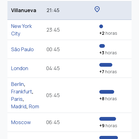
location_on
Villanueva
21:45
New York
23:45
City
+2
horas
São Paulo
00:45
+3
horas
London
04:45
+7
horas
Berlin
,
Frankfurt
,
05:45
Paris
,
+8
horas
Madrid
,
Rom
Moscow
06:45
+9
horas