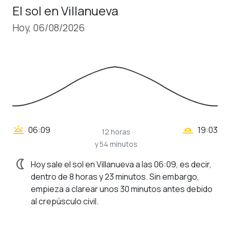
El sol en Villanueva
Hoy, 06/08/2026
wb_twilight_2
wb_twilight
06:09
19:03
12 horas
y 54 minutos
nightlight
Hoy sale el sol en Villanueva a las 06:09, es decir,
dentro de 8 horas y 23 minutos. Sin embargo,
empieza a clarear unos 30 minutos antes debido
al crepúsculo civil.