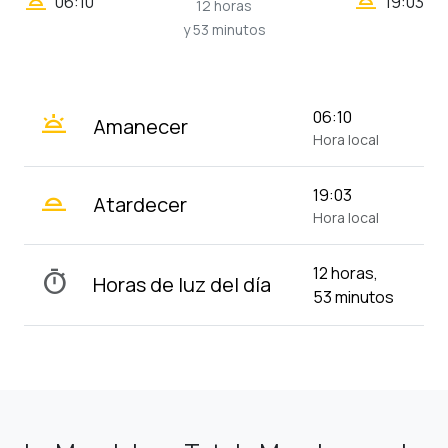
wb_twilight_2
wb_twilight
06:10
19:03
12 horas
y 53 minutos
wb_twilight
06:10
Amanecer
Hora local
wb_twilight_2
19:03
Atardecer
Hora local
12 horas,
timer
Horas de luz del día
53 minutos