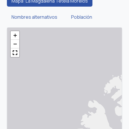
Mapa: La Magdalena Tetela Morelos
Nombres alternativos
Población
+
−