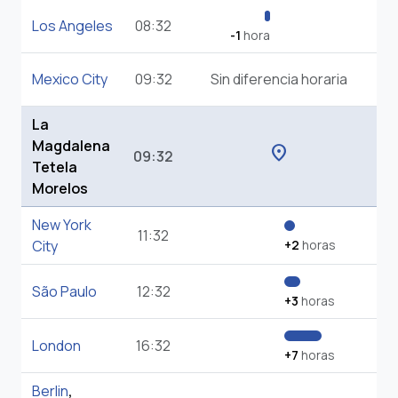
Los Angeles
08:32
-1
hora
Mexico City
09:32
Sin diferencia horaria
La
Magdalena
location_on
09:32
Tetela
Morelos
New York
11:32
City
+2
horas
São Paulo
12:32
+3
horas
London
16:32
+7
horas
Berlin
,