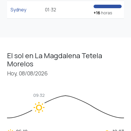
Sydney
01:32
+16
horas
El sol en La Magdalena Tetela
Morelos
Hoy, 08/08/2026
09:32
wb_sunny