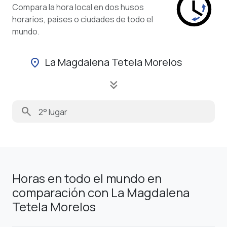
Compara la hora local en dos husos
horarios, países o ciudades de todo el
mundo.
La Magdalena Tetela Morelos
location_on
keyboard_double_arrow_down
search
Horas en todo el mundo en
comparación con La Magdalena
Tetela Morelos