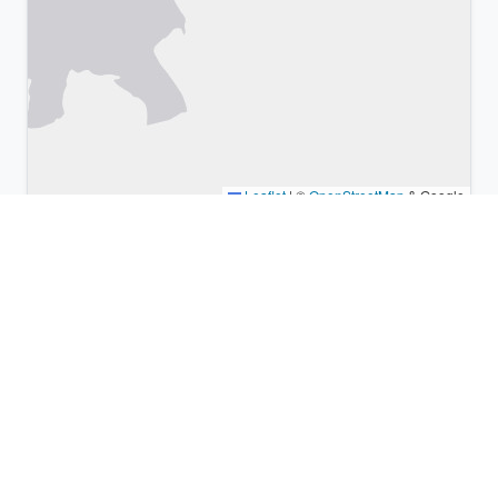
Leaflet
|
©
OpenStreetMap
& Google
Lugares cercanos y zonas
horarias similares