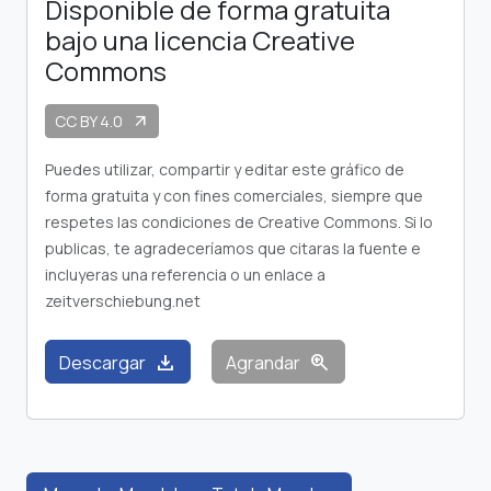
Disponible de forma gratuita
bajo una licencia Creative
Commons
CC BY 4.0
arrow_outward
Puedes utilizar, compartir y editar este gráfico de
forma gratuita y con fines comerciales, siempre que
respetes las condiciones de Creative Commons. Si lo
publicas, te agradeceríamos que citaras la fuente e
incluyeras una referencia o un enlace a
zeitverschiebung.net
download
zoom_in
Descargar
Agrandar