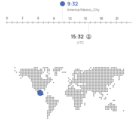
9:32
America/Mexico_City
0
3
6
9
12
15
18
21
15:32
UTC