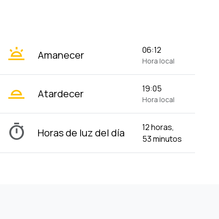
wb_twilight
06:12
Amanecer
Hora local
wb_twilight_2
19:05
Atardecer
Hora local
timer
12 horas,
Horas de luz del día
53 minutos