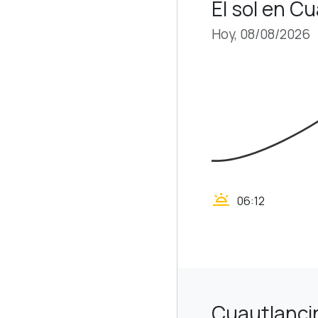
El sol en C
Hoy, 08/08/2026
wb_twilight
06:12
Cuautlanci