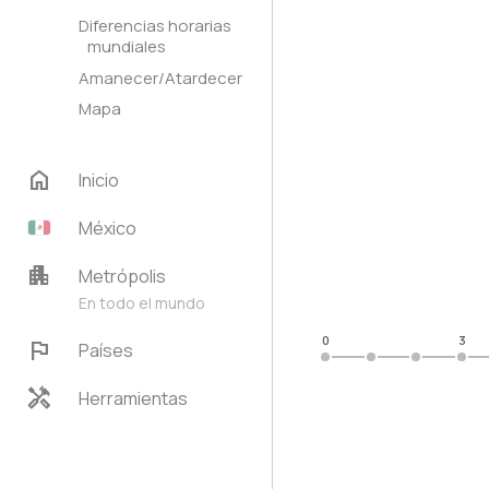
Diferencias horarias
mundiales
Amanecer/Atardecer
Mapa
home
Inicio
México
apartment
Metrópolis
En todo el mundo
0
3
flag
Países
handyman
Herramientas