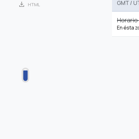
GMT
/
U
download
HTML
Horario
En ésta z