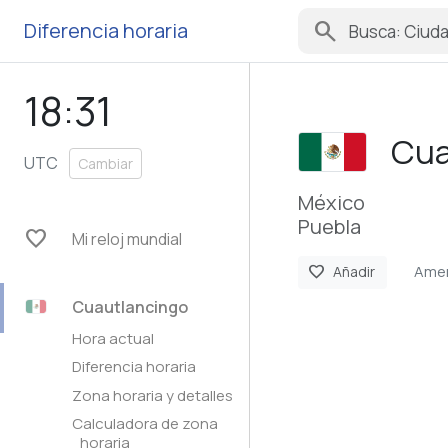
search
Diferencia horaria
18:31
Cua
UTC
Cambiar
México
Puebla
favorite
Mi reloj mundial
Amer
favorite
Añadir
Cuautlancingo
Hora actual
Diferencia horaria
Zona horaria y detalles
Calculadora de zona
horaria