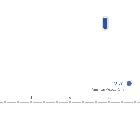
12:31
America/Mexico_City
6
9
12