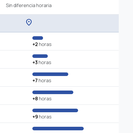
Sin diferencia horaria
location_on
+2
horas
+3
horas
+7
horas
+8
horas
+9
horas