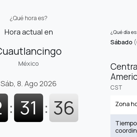
¿Qué hora es?
Hora actual en
¿Qué día es
Sábado
(
Cuautlancingo
México
Centra
Americ
Sáb, 8. Ago 2026
CST
2
:
31
:
37
Zona ho
Tiempo 
coordi