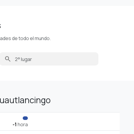
s
dades de todo el mundo.
search
Cuautlancingo
-1
hora