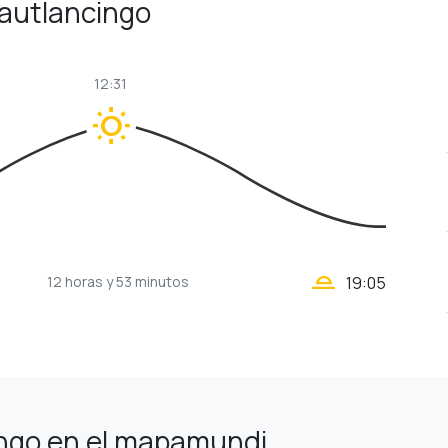
uautlancingo
12:31
wb_sunny
wb_twilight_2
12 horas
y 53 minutos
19:05
ngo en el mapamundi