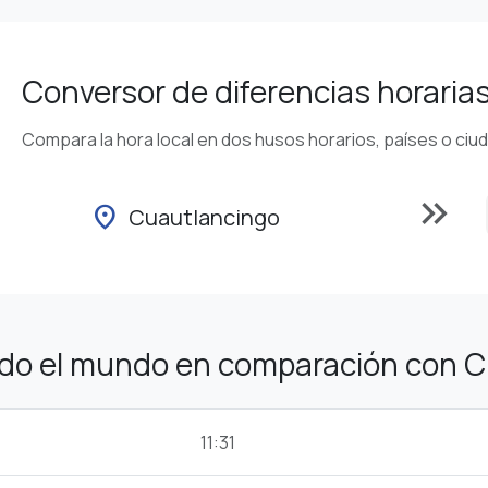
Conversor de diferencias horaria
Compara la hora local en dos husos horarios, países o ciu
keyboard_double_arrow_right
location_on
Cuautlancingo
odo el mundo en comparación con 
11:31