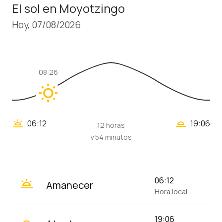
El sol en Moyotzingo
Hoy, 07/08/2026
08:26
wb_sunny
wb_twilight_2
wb_twilight
06:12
19:06
12 horas
y 54 minutos
wb_twilight
06:12
Amanecer
Hora local
19:06