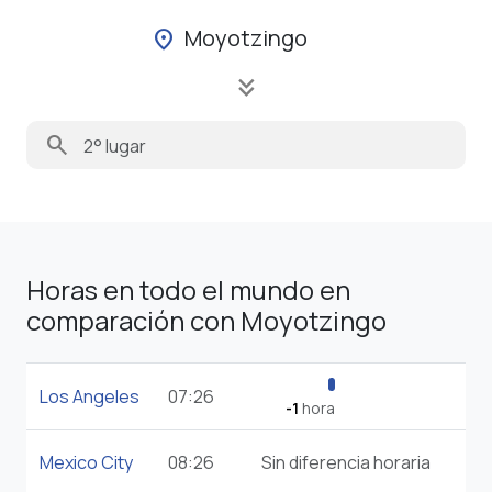
Moyotzingo
location_on
keyboard_double_arrow_down
search
Horas en todo el mundo en
comparación con Moyotzingo
Los Angeles
07:26
-1
hora
Mexico City
08:26
Sin diferencia horaria