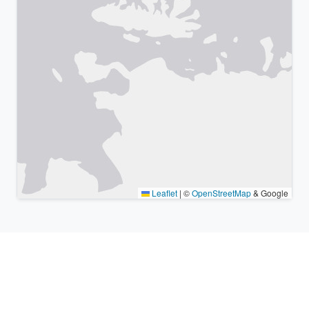
Leaflet
|
©
OpenStreetMap
& Google
Lugares cercanos y zonas