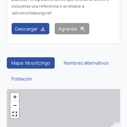
incluyeras una referencia o un enlace a
zeitverschiebung.net
download
zoom_in
Descargar
Agrandar
Mapa: Moyotzingo
Nombres alternativos
Población
+
−