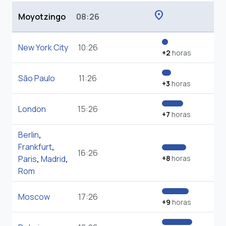
location_on
Moyotzingo
08:26
New York City
10:26
+2
horas
São Paulo
11:26
+3
horas
London
15:26
+7
horas
Berlin
,
Frankfurt
,
16:26
Paris
,
Madrid
,
+8
horas
Rom
Moscow
17:26
+9
horas