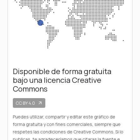
Disponible de forma gratuita
bajo una licencia Creative
Commons
CC BY 4.0
arrow_outward
Puedes utilizar, compartir y editar este gráfico de
forma gratuita y con fines comerciales, siempre que
respetes las condiciones de Creative Commons. Si lo
publicas, te agradeceríamos que citaras la fuente e