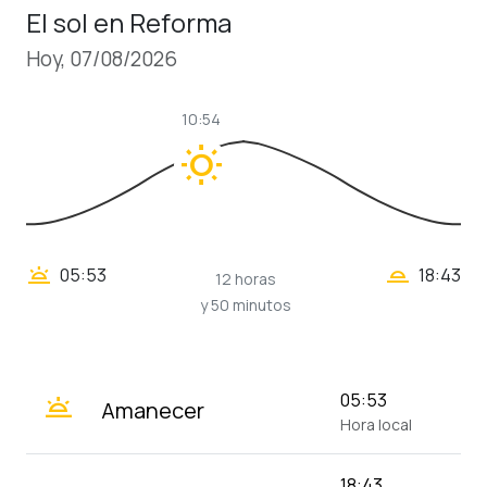
El sol en Reforma
Hoy, 07/08/2026
10:54
wb_sunny
wb_twilight_2
wb_twilight
05:53
18:43
12 horas
y 50 minutos
wb_twilight
05:53
Amanecer
Hora local
18:43