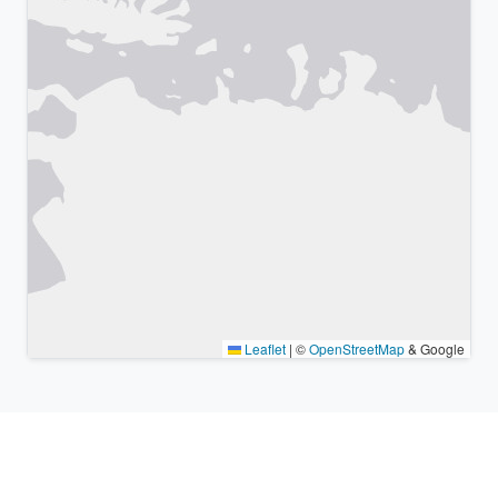
Leaflet
|
©
OpenStreetMap
& Google