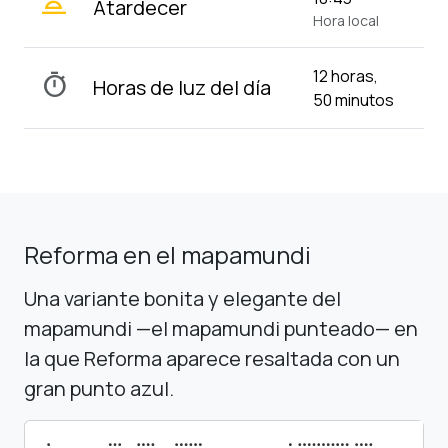
wb_twilight_2
Atardecer
Hora local
12 horas,
timer
Horas de luz del día
50 minutos
Reforma en el mapamundi
Una variante bonita y elegante del
mapamundi —el mapamundi punteado— en
la que Reforma aparece resaltada con un
gran punto azul.