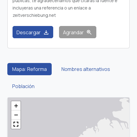
publicas, te agradeceríamos que citaras la fuente e
incluyeras una referencia o un enlace a
zeitverschiebung.net
download
zoom_in
Descargar
Agrandar
Mapa: Reforma
Nombres alternativos
Población
+
−