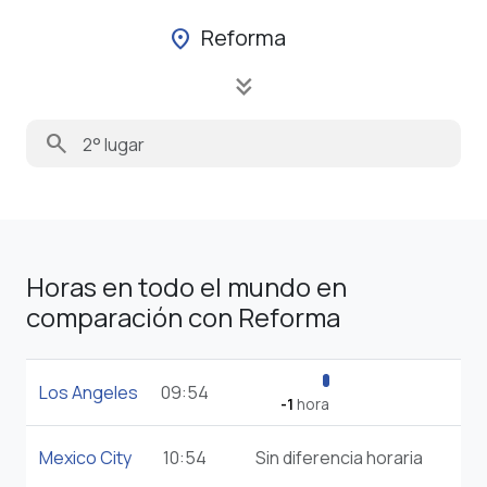
Reforma
location_on
keyboard_double_arrow_down
search
Horas en todo el mundo en
comparación con Reforma
Los Angeles
09:54
-1
hora
Mexico City
10:54
Sin diferencia horaria