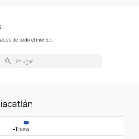
s
dades de todo el mundo.
search
iacatlán
-1
hora