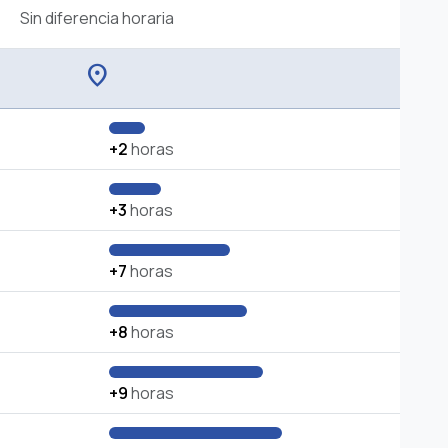
Sin diferencia horaria
location_on
+2
horas
+3
horas
+7
horas
+8
horas
+9
horas