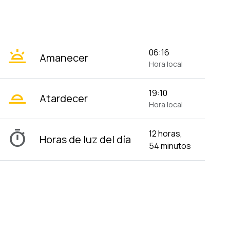
wb_twilight
06:16
Amanecer
Hora local
wb_twilight_2
19:10
Atardecer
Hora local
timer
12 horas,
Horas de luz del día
54 minutos