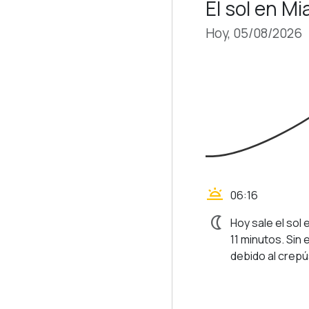
El sol en M
Hoy, 05/08/2026
wb_twilight
06:16
nightlight
Hoy sale el sol 
11 minutos. Sin
debido al crepús