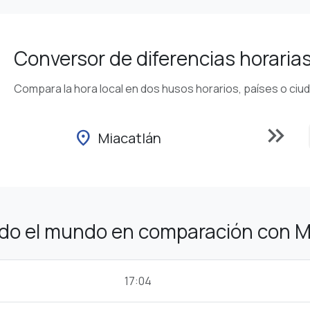
Conversor de diferencias horaria
Compara la hora local en dos husos horarios, países o ciu
keyboard_double_arrow_right
location_on
Miacatlán
odo el mundo en comparación con M
17:04