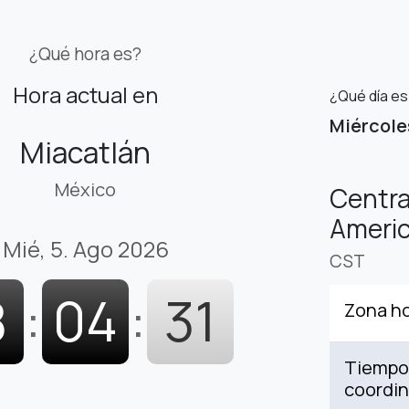
¿Qué hora es?
Hora actual en
¿Qué día es
Miércole
Miacatlán
México
Centra
Americ
Mié, 5. Ago 2026
CST
8
:
04
:
32
Zona ho
Tiempo 
coordi