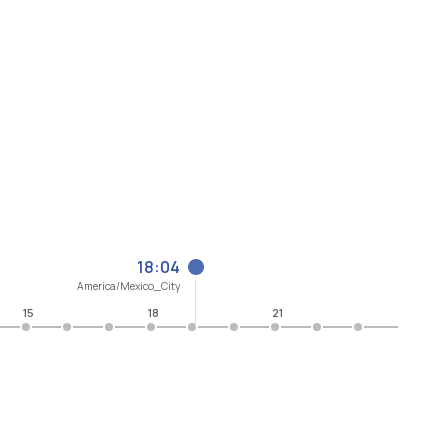
18:04
America/Mexico_City
15
18
21