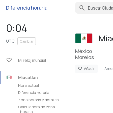
search
Diferencia horaria
0:04
Mia
UTC
Cambiar
México
Morelos
favorite
Mi reloj mundial
Amer
favorite
Añadir
Miacatlán
Hora actual
Diferencia horaria
Zona horaria y detalles
Calculadora de zona
horaria