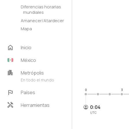
Diferencias horarias
mundiales
Amanecer/Atardecer
Mapa
home
Inicio
México
apartment
Metrópolis
En todo el mundo
0
3
flag
Países
handyman
Herramientas
0:04
UTC