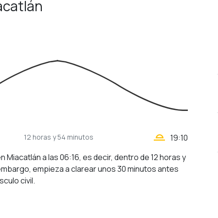
iacatlán
wb_twilight_2
12 horas
y 54 minutos
19:10
en Miacatlán a las 06:16, es decir, dentro de 12 horas y
 embargo, empieza a clarear unos 30 minutos antes
culo civil.