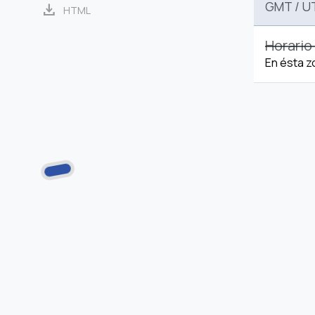
GMT
/
U
download
HTML
Horario
En ésta z