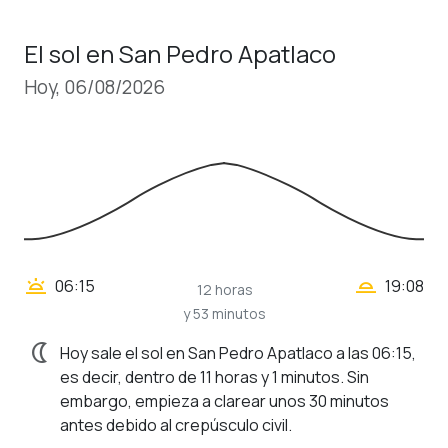
El sol en San Pedro Apatlaco
Hoy, 06/08/2026
wb_twilight_2
wb_twilight
06:15
19:08
12 horas
y 53 minutos
nightlight
Hoy sale el sol en San Pedro Apatlaco a las 06:15,
es decir, dentro de 11 horas y 1 minutos. Sin
embargo, empieza a clarear unos 30 minutos
antes debido al crepúsculo civil.