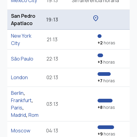
Mexico City
19:13
Sin diferencia horaria
San Pedro
location_on
19:13
Apatlaco
New York
21:13
City
+2
horas
São Paulo
22:13
+3
horas
London
02:13
+7
horas
Berlin
,
Frankfurt
,
03:13
Paris
,
+8
horas
Madrid
,
Rom
Moscow
04:13
+9
horas