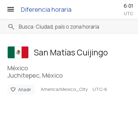
6:01
menu
Diferencia horaria
UTC
search
San Matías Cuijingo
México
Juchitepec, México
America/Mexico_City
UTC-6
favorite
Añadir