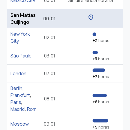
Mexico City
00:01
Sin diferencia horaria
San Matías
location_on
00:01
Cuijingo
New York
02:01
City
+2
horas
São Paulo
03:01
+3
horas
London
07:01
+7
horas
Berlin
,
Frankfurt
,
08:01
Paris
,
+8
horas
Madrid
,
Rom
Moscow
09:01
+9
horas