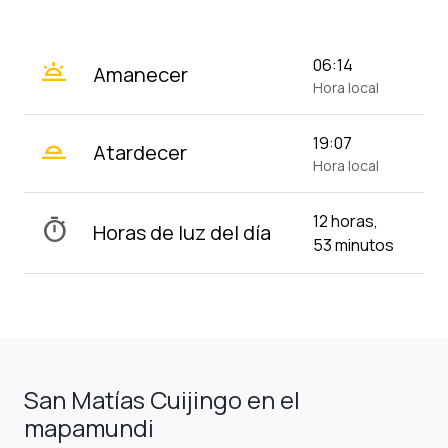
wb_twilight
06:14
Amanecer
Hora local
wb_twilight_2
19:07
Atardecer
Hora local
12 horas,
timer
Horas de luz del día
53 minutos
San Matías Cuijingo en el
mapamundi