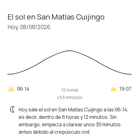
El sol en San Matías Cuijingo
Hoy, 08/08/2026
wb_twilight_2
wb_twilight
06:14
19:07
12 horas
y 53 minutos
nightlight
Hoy sale el sol en San Matías Cuijingo a las 06:14,
es decir, dentro de 6 horas y 12 minutos. Sin
embargo, empieza a clarear unos 30 minutos
antes debido al crepúsculo civil.