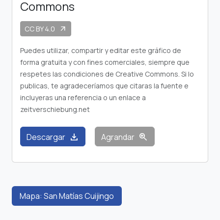
Commons
CC BY 4.0
arrow_outward
Puedes utilizar, compartir y editar este gráfico de
forma gratuita y con fines comerciales, siempre que
respetes las condiciones de Creative Commons. Si lo
publicas, te agradeceríamos que citaras la fuente e
incluyeras una referencia o un enlace a
zeitverschiebung.net
download
zoom_in
Descargar
Agrandar
Mapa: San Matías Cuijingo