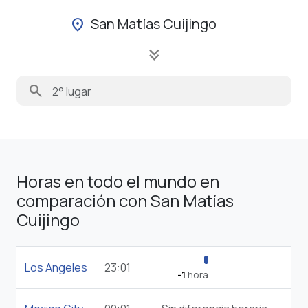
San Matías Cuijingo
location_on
keyboard_double_arrow_down
search
Horas en todo el mundo en
comparación con San Matías
Cuijingo
Los Angeles
23:01
-1
hora