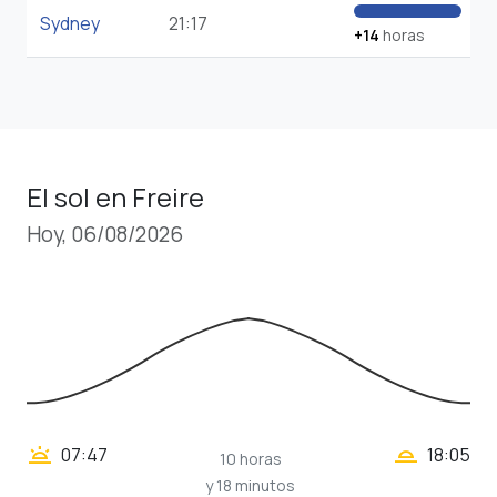
Sydney
21:17
+14
horas
El sol en Freire
Hoy, 06/08/2026
wb_twilight_2
wb_twilight
07:47
18:05
10 horas
y 18 minutos