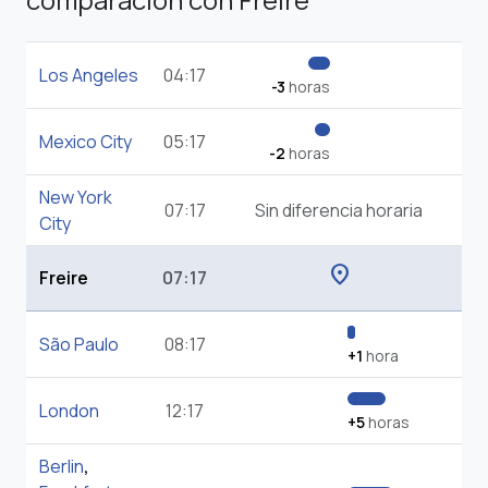
Los Angeles
04:17
-3
horas
Mexico City
05:17
-2
horas
New York
07:17
Sin diferencia horaria
City
location_on
Freire
07:17
São Paulo
08:17
+1
hora
London
12:17
+5
horas
Berlin
,