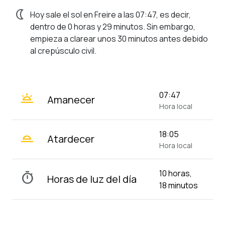
nightlight
Hoy sale el sol en Freire a las 07:47, es decir,
dentro de 0 horas y 29 minutos. Sin embargo,
empieza a clarear unos 30 minutos antes debido
al crepúsculo civil.
wb_twilight
07:47
Amanecer
Hora local
wb_twilight_2
18:05
Atardecer
Hora local
10 horas,
timer
Horas de luz del día
18 minutos