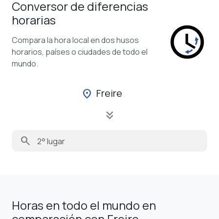
Conversor de diferencias
horarias
Compara la hora local en dos husos
horarios, países o ciudades de todo el
mundo.
Freire
location_on
keyboard_double_arrow_down
search
Horas en todo el mundo en
comparación con Freire