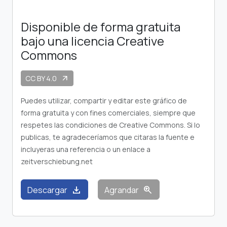
Disponible de forma gratuita
bajo una licencia Creative
Commons
CC BY 4.0
arrow_outward
Puedes utilizar, compartir y editar este gráfico de
forma gratuita y con fines comerciales, siempre que
respetes las condiciones de Creative Commons. Si lo
publicas, te agradeceríamos que citaras la fuente e
incluyeras una referencia o un enlace a
zeitverschiebung.net
download
zoom_in
Descargar
Agrandar