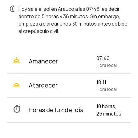
nightlight
Hoy sale el sol en Arauco a las 07:46, es decir,
dentro de 5 horas y 36 minutos. Sin embargo,
empieza a clarear unos 30 minutos antes debido
al crepúsculo civil.
wb_twilight
07:46
Amanecer
Hora local
wb_twilight_2
18:11
Atardecer
Hora local
10 horas,
timer
Horas de luz del día
25 minutos