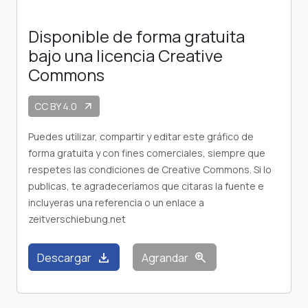
Disponible de forma gratuita
bajo una licencia Creative
Commons
CC BY 4.0
arrow_outward
Puedes utilizar, compartir y editar este gráfico de
forma gratuita y con fines comerciales, siempre que
respetes las condiciones de Creative Commons. Si lo
publicas, te agradeceríamos que citaras la fuente e
incluyeras una referencia o un enlace a
zeitverschiebung.net
download
zoom_in
Descargar
Agrandar