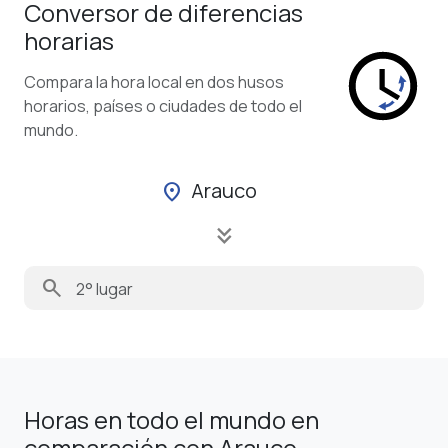
Conversor de diferencias
horarias
Compara la hora local en dos husos
horarios, países o ciudades de todo el
mundo.
Arauco
location_on
keyboard_double_arrow_down
search
Horas en todo el mundo en
comparación con Arauco