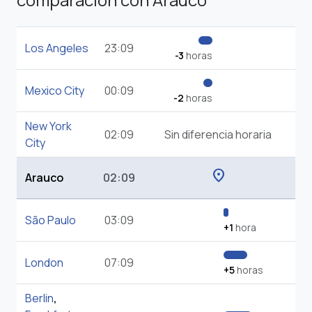
Los Angeles
23:09
-3
horas
Mexico City
00:09
-2
horas
New York
02:09
Sin diferencia horaria
City
location_on
Arauco
02:09
São Paulo
03:09
+1
hora
London
07:09
+5
horas
Berlin
,