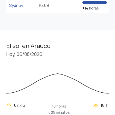
Sydney
16:09
+14
horas
El sol en Arauco
Hoy, 06/08/2026
wb_twilight_2
wb_twilight
07:46
18:11
10 horas
y 25 minutos