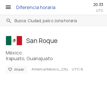
20:33
menu
Diferencia horaria
UTC
search
San Roque
México
Irapuato, Guanajuato
America/Mexico_City
UTC-6
favorite
Añadir