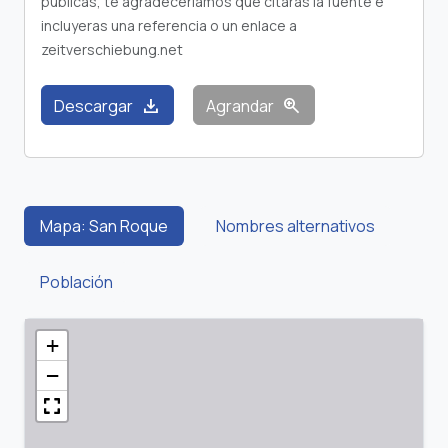
publicas, te agradeceríamos que citaras la fuente e
incluyeras una referencia o un enlace a
zeitverschiebung.net
download
zoom_in
Descargar
Agrandar
Mapa: San Roque
Nombres alternativos
Población
+
−