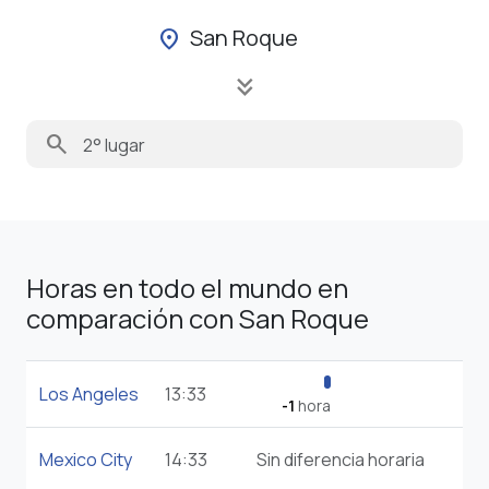
San Roque
location_on
keyboard_double_arrow_down
search
Horas en todo el mundo en
comparación con San Roque
Los Angeles
13:33
-1
hora
Mexico City
14:33
Sin diferencia horaria