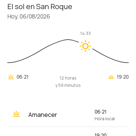
El sol en San Roque
Hoy, 06/08/2026
14:33
wb_sunny
wb_twilight_2
wb_twilight
06:21
19:20
12 horas
y 59 minutos
wb_twilight
06:21
Amanecer
Hora local
19:20