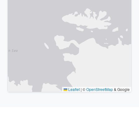
Leaflet
|
©
OpenStreetMap
& Google
Lugares cercanos y zonas