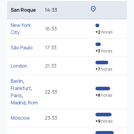
location_on
San Roque
14:33
New York
16:33
City
+2
horas
São Paulo
17:33
+3
horas
London
21:33
+7
horas
Berlin
,
Frankfurt
,
22:33
Paris
,
+8
horas
Madrid
,
Rom
Moscow
23:33
+9
horas