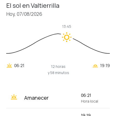
El sol en Valtierrilla
Hoy, 07/08/2026
13:45
wb_sunny
wb_twilight_2
wb_twilight
06:21
19:19
12 horas
y 58 minutos
wb_twilight
06:21
Amanecer
Hora local
19:19