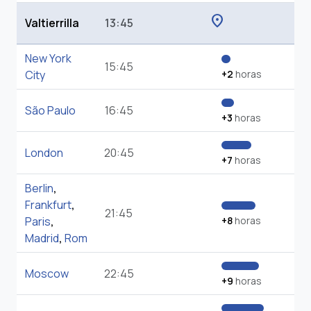
location_on
Valtierrilla
13:45
New York
15:45
City
+2
horas
São Paulo
16:45
+3
horas
London
20:45
+7
horas
Berlin
,
Frankfurt
,
21:45
Paris
,
+8
horas
Madrid
,
Rom
Moscow
22:45
+9
horas