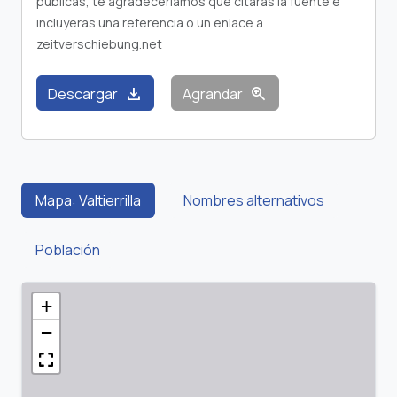
publicas, te agradeceríamos que citaras la fuente e
incluyeras una referencia o un enlace a
zeitverschiebung.net
download
zoom_in
Descargar
Agrandar
Mapa: Valtierrilla
Nombres alternativos
Población
+
−