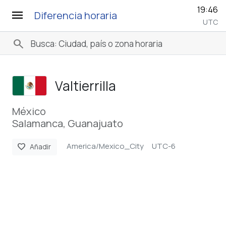
19:46
menu
Diferencia horaria
UTC
search
Valtierrilla
México
Salamanca, Guanajuato
America/Mexico_City
UTC-6
favorite
Añadir