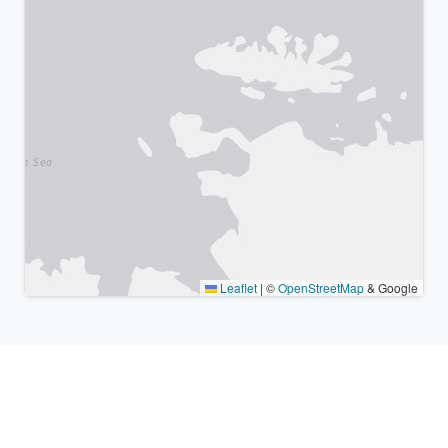
Leaflet
|
©
OpenStreetMap
& Google
Lugares cercanos y zonas