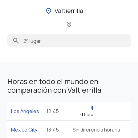
Valtierrilla
location_on
keyboard_double_arrow_down
search
Horas en todo el mundo en
comparación con Valtierrilla
Los Angeles
12:45
-1
hora
Mexico City
13:45
Sin diferencia horaria