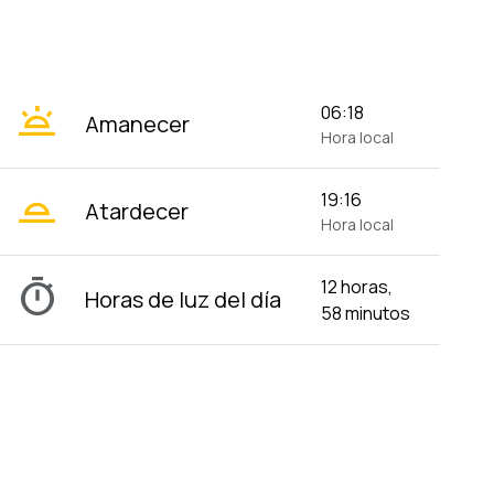
wb_twilight
06:18
Amanecer
Hora local
wb_twilight_2
19:16
Atardecer
Hora local
timer
12 horas,
Horas de luz del día
58 minutos