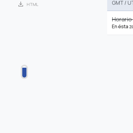
GMT
/
U
download
HTML
Horario
En ésta z