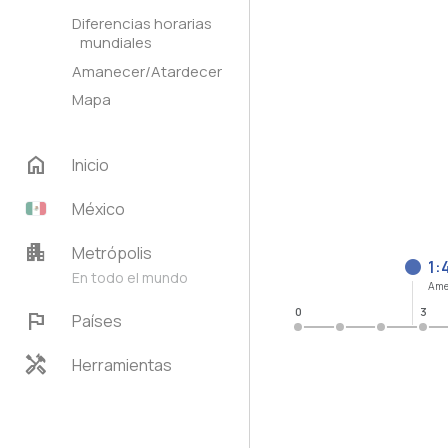
Diferencias horarias
mundiales
Amanecer/Atardecer
Mapa
home
Inicio
México
apartment
Metrópolis
1:
En todo el mundo
Ame
0
3
flag
Países
handyman
Herramientas