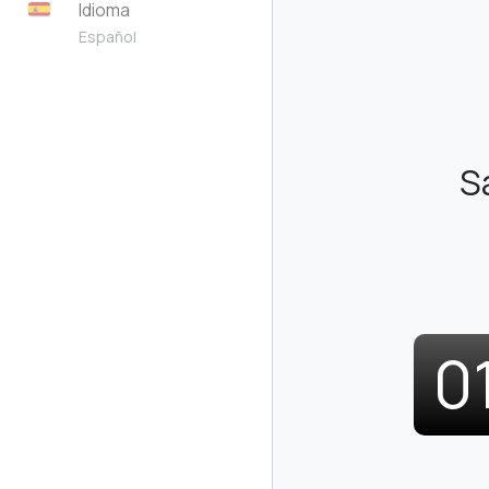
Idioma
Español
S
0