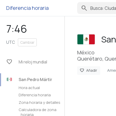
search
Diferencia horaria
7:46
San
UTC
Cambiar
México
Querétaro, Que
favorite
Mi reloj mundial
Amer
favorite
Añadir
San Pedro Mártir
Hora actual
Diferencia horaria
Zona horaria y detalles
Calculadora de zona
horaria