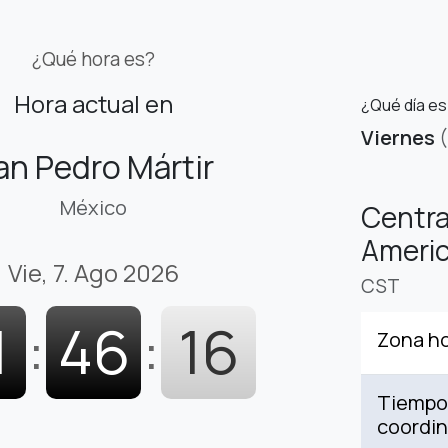
¿Qué hora es?
Hora actual en
¿Qué día es
Viernes
an Pedro Mártir
México
Centra
Americ
Vie, 7. Ago 2026
CST
1
:
46
:
17
Zona ho
Tiempo 
coordi