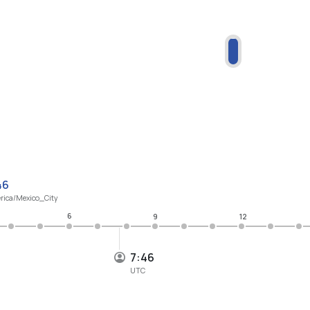
46
rica/Mexico_City
6
9
12
7:46
UTC