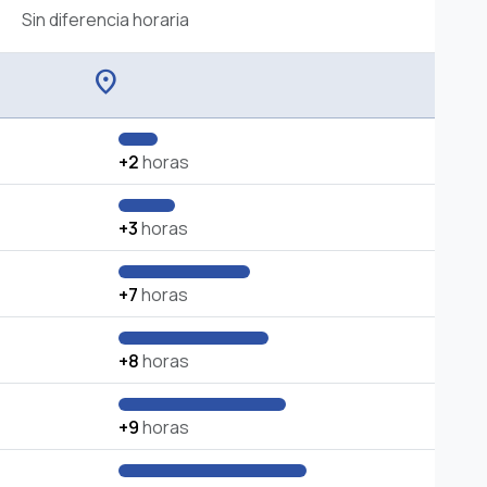
Sin diferencia horaria
location_on
+2
horas
+3
horas
+7
horas
+8
horas
+9
horas