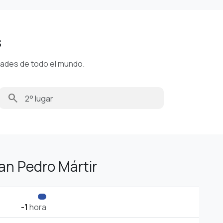
s
dades de todo el mundo.
search
an Pedro Mártir
-1
hora