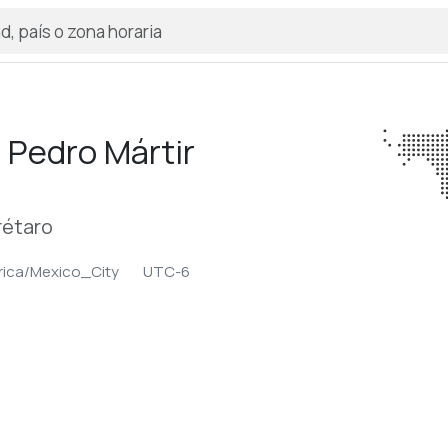
 Pedro Mártir
rétaro
ica/Mexico_City
UTC-6