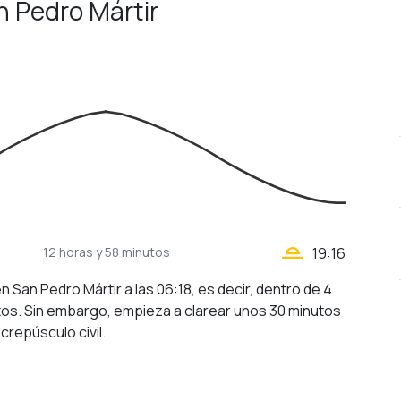
an Pedro Mártir
wb_twilight_2
12 horas
y 58 minutos
19:16
en San Pedro Mártir a las 06:18, es decir, dentro de 4
tos. Sin embargo, empieza a clarear unos 30 minutos
crepúsculo civil.