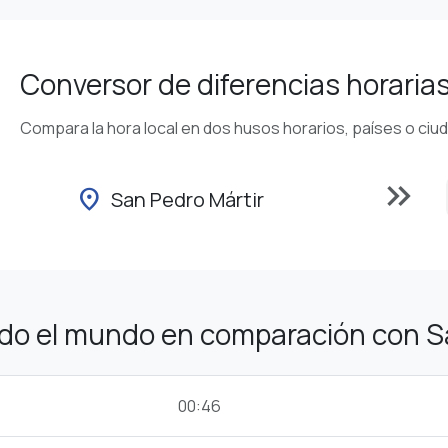
Conversor de diferencias horaria
Compara la hora local en dos husos horarios, países o ciu
keyboard_double_arrow_right
location_on
San Pedro Mártir
odo el mundo en comparación con S
00:46