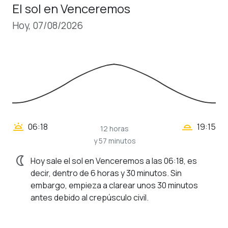
El sol en Venceremos
Hoy, 07/08/2026
wb_twilight_2
wb_twilight
06:18
19:15
12 horas
y 57 minutos
nightlight
Hoy sale el sol en Venceremos a las 06:18, es
decir, dentro de 6 horas y 30 minutos. Sin
embargo, empieza a clarear unos 30 minutos
antes debido al crepúsculo civil.