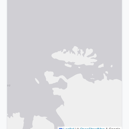
Leaflet
|
©
OpenStreetMap
& Google