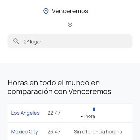
Venceremos
location_on
keyboard_double_arrow_down
search
Horas en todo el mundo en
comparación con Venceremos
Los Angeles
22:47
-1
hora
Mexico City
23:47
Sin diferencia horaria