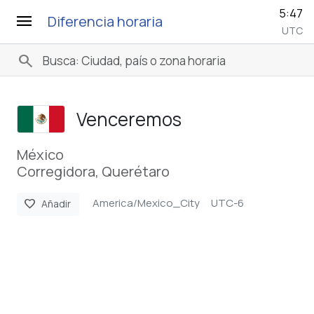
5:47
menu
Diferencia horaria
UTC
search
Venceremos
México
Corregidora, Querétaro
America/Mexico_City
UTC-6
favorite
Añadir