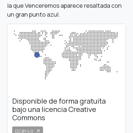
la que Venceremos aparece resaltada con
un gran punto azul.
Disponible de forma gratuita
bajo una licencia Creative
Commons
CC BY 4.0
arrow_outward