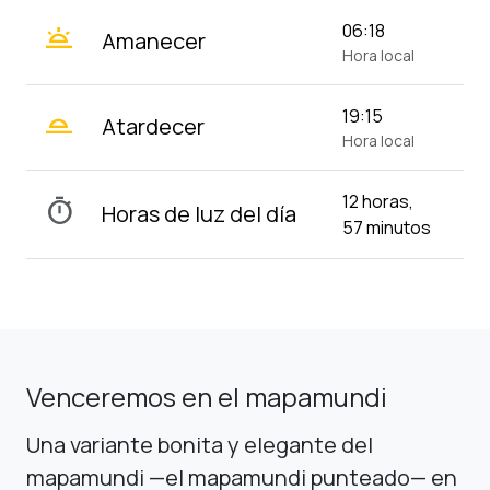
wb_twilight
06:18
Amanecer
Hora local
wb_twilight_2
19:15
Atardecer
Hora local
12 horas,
timer
Horas de luz del día
57 minutos
Venceremos en el mapamundi
Una variante bonita y elegante del
mapamundi —el mapamundi punteado— en