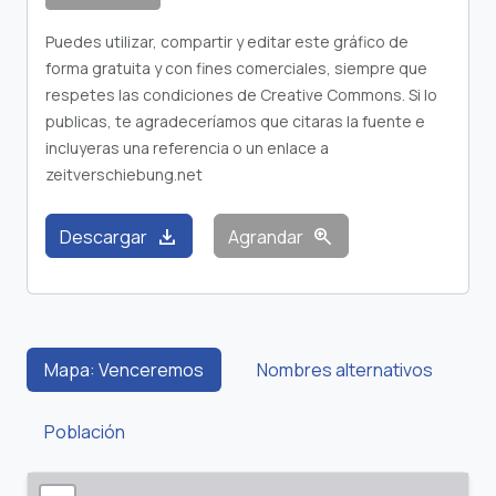
Puedes utilizar, compartir y editar este gráfico de
forma gratuita y con fines comerciales, siempre que
respetes las condiciones de Creative Commons. Si lo
publicas, te agradeceríamos que citaras la fuente e
incluyeras una referencia o un enlace a
zeitverschiebung.net
download
zoom_in
Descargar
Agrandar
Mapa: Venceremos
Nombres alternativos
Población