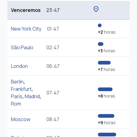
location_on
Venceremos
23:47
New York City
01:47
+2
horas
São Paulo
02:47
+3
horas
London
06:47
+7
horas
Berlin
,
Frankfurt
,
07:47
Paris
,
Madrid
,
+8
horas
Rom
Moscow
08:47
+9
horas