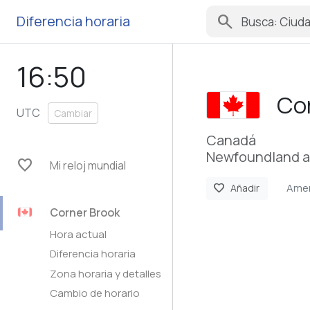
search
Diferencia horaria
16:50
Co
UTC
Cambiar
Canadá
Newfoundland a
favorite
Mi reloj mundial
Amer
favorite
Añadir
Corner Brook
Hora actual
Diferencia horaria
Zona horaria y detalles
Cambio de horario