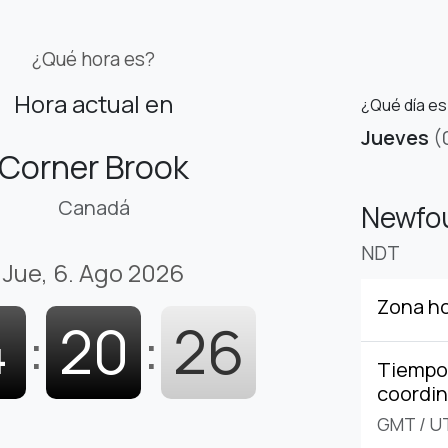
¿Qué hora es?
Hora actual en
¿Qué día e
Jueves
(
Corner Brook
Canadá
Newfou
NDT
Jue, 6. Ago 2026
Zona ho
4
:
20
:
27
Tiempo 
coordi
GMT
/
U