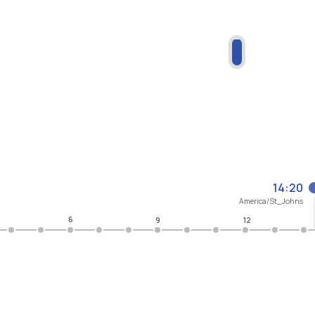
14:20
America/St_Johns
6
9
12