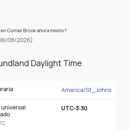
s en Corner Brook ahora mismo?
06/08/2026)
ndland Daylight Time
raria
America/
St_Johns
universal
UTC-3:30
nado
TC