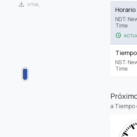
download
HTML
Horario
NDT: New
Time
schedule
ACTUA
Tiempo
NST: Ne
Time
Próximo
a Tiempo 