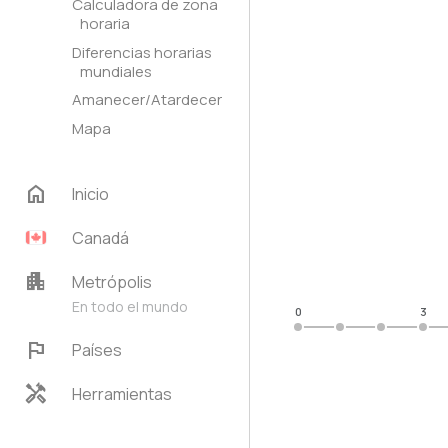
Calculadora de zona
horaria
Diferencias horarias
mundiales
Amanecer/Atardecer
Mapa
home
Inicio
Canadá
apartment
Metrópolis
En todo el mundo
0
3
flag
Países
handyman
Herramientas