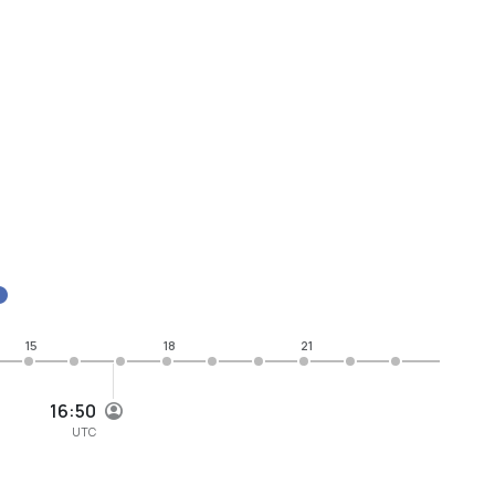
15
18
21
16:50
UTC