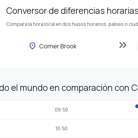
Conversor de diferencias horaria
Compara la hora local en dos husos horarios, países o ciu
keyboard_double_arrow_right
location_on
Corner Brook
odo el mundo en comparación con C
09:50
10:50