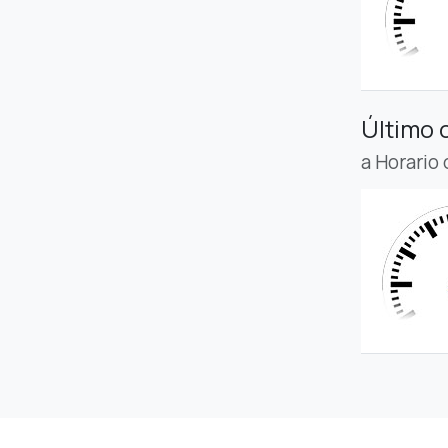
Último 
a Horario