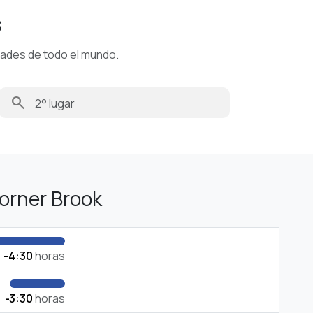
s
dades de todo el mundo.
search
orner Brook
-4:30
horas
-3:30
horas