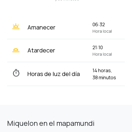
wb_twilight
06:32
Amanecer
Hora local
wb_twilight_2
21:10
Atardecer
Hora local
14 horas,
timer
Horas de luz del día
38 minutos
Miquelon en el mapamundi