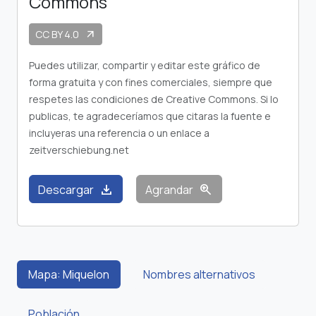
Commons
CC BY 4.0
arrow_outward
Puedes utilizar, compartir y editar este gráfico de
forma gratuita y con fines comerciales, siempre que
respetes las condiciones de Creative Commons. Si lo
publicas, te agradeceríamos que citaras la fuente e
incluyeras una referencia o un enlace a
zeitverschiebung.net
download
zoom_in
Descargar
Agrandar
Mapa: Miquelon
Nombres alternativos
Población