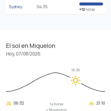
Sydney
04:35
+12
horas
El sol en Miquelon
Hoy, 07/08/2026
16:35
wb_sunny
wb_twilight_2
wb_twilight
06:32
21:10
14 horas
y 38 minutos