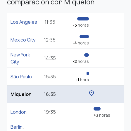
comparación con Miquelon
Los Angeles
11:35
-5
horas
Mexico City
12:35
-4
horas
New York
14:35
City
-2
horas
São Paulo
15:35
-1
hora
location_on
Miquelon
16:35
London
19:35
+3
horas
Berlin
,