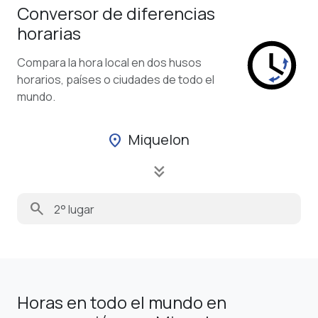
Conversor de diferencias
horarias
Compara la hora local en dos husos
horarios, países o ciudades de todo el
mundo.
Miquelon
location_on
keyboard_double_arrow_down
search
Horas en todo el mundo en