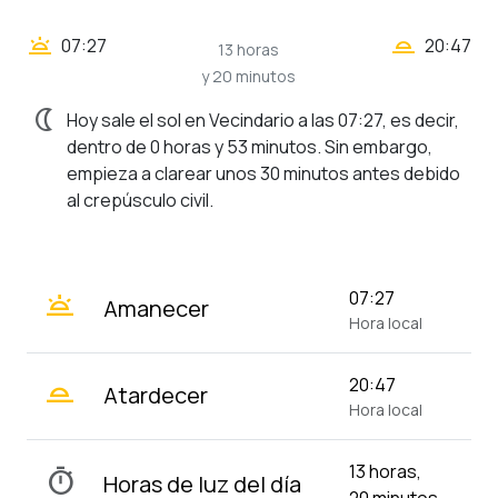
wb_twilight_2
wb_twilight
07:27
20:47
13 horas
y 20 minutos
nightlight
Hoy sale el sol en Vecindario a las 07:27, es decir,
dentro de 0 horas y 53 minutos. Sin embargo,
empieza a clarear unos 30 minutos antes debido
al crepúsculo civil.
wb_twilight
07:27
Amanecer
Hora local
wb_twilight_2
20:47
Atardecer
Hora local
13 horas,
timer
Horas de luz del día
20 minutos