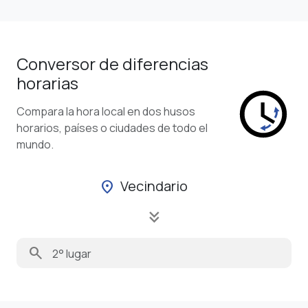
Conversor de diferencias
horarias
Compara la hora local en dos husos
horarios, países o ciudades de todo el
mundo.
Vecindario
location_on
keyboard_double_arrow_down
search