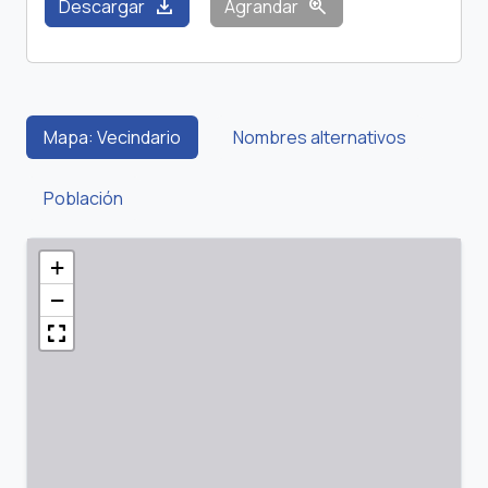
download
zoom_in
Descargar
Agrandar
Mapa: Vecindario
Nombres alternativos
Población
+
−