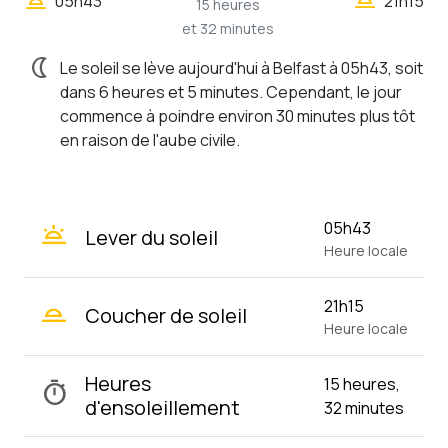
wb_twilight
05h43
21h15
15 heures
et 32 minutes
nightlight
Le soleil se lève aujourd'hui à Belfast à 05h43, soit
dans 6 heures et 5 minutes. Cependant, le jour
commence à poindre environ 30 minutes plus tôt
en raison de l'aube civile.
wb_twilight
05h43
Lever du soleil
Heure locale
wb_twilight_2
21h15
Coucher de soleil
Heure locale
Heures
15 heures,
timer
d'ensoleillement
32 minutes