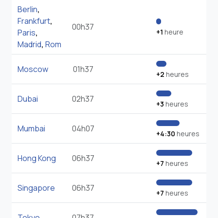
Berlin
,
Frankfurt
,
00h37
Paris
,
+1
heure
Madrid
,
Rom
Moscow
01h37
+2
heures
Dubai
02h37
+3
heures
Mumbai
04h07
+4:30
heures
Hong Kong
06h37
+7
heures
Singapore
06h37
+7
heures
Tokyo
07h37