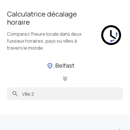
Calculatrice décalage
horaire
Comparez l'heure locale dans deux
fuseaux horaires, pays ou villes à
travers le monde.
Belfast
location_on
keyboard_double_arrow_down
search