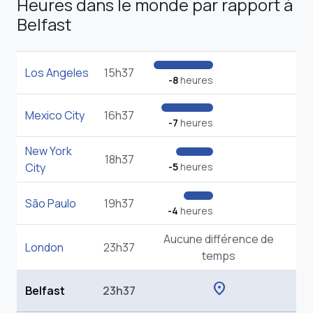
Heures dans le monde par rapport à
Belfast
Los Angeles
15h37
-8
heures
Mexico City
16h37
-7
heures
New York
18h37
City
-5
heures
São Paulo
19h37
-4
heures
Aucune différence de
London
23h37
temps
location_on
Belfast
23h37