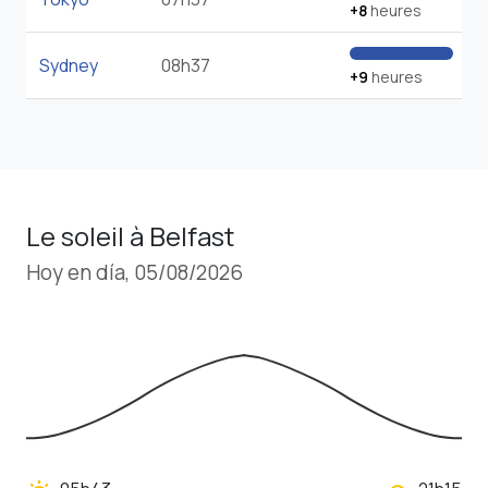
+8
heures
Sydney
08h37
+9
heures
Le soleil à Belfast
Hoy en día, 05/08/2026
wb_twilight_2