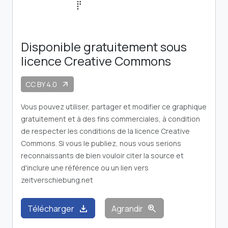
Disponible gratuitement sous
licence Creative Commons
CC BY 4.0
arrow_outward
Vous pouvez utiliser, partager et modifier ce graphique
gratuitement et à des fins commerciales, à condition
de respecter les conditions de la licence Creative
Commons. Si vous le publiez, nous vous serions
reconnaissants de bien vouloir citer la source et
d'inclure une référence ou un lien vers
zeitverschiebung.net
download
zoom_in
Télécharger
Agrandir