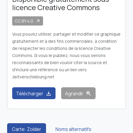
licence Creative Commons
CC BY 4.0
arrow_outward
Vous pouvez utiliser, partager et modifier ce graphique
gratuitement et à des fins commerciales, à condition
de respecter les conditions de la licence Creative
Commons. Si vous le publiez, nous vous serions
reconnaissants de bien vouloir citer la source et
d'inclure une référence ou un lien vers
zeitverschiebung.net
download
zoom_in
Télécharger
Agrandir
Carte: Zolder
Noms alternatifs