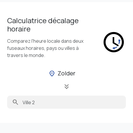
Calculatrice décalage
horaire
Comparez l'heure locale dans deux
fuseaux horaires, pays ou villes à
travers le monde.
Zolder
location_on
keyboard_double_arrow_down
search