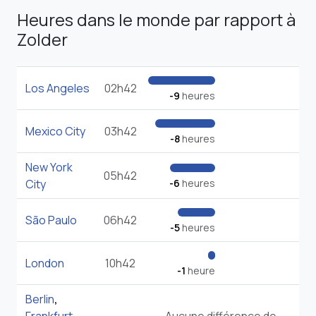
Heures dans le monde par rapport à
Zolder
Los Angeles
02h42
-9
heures
Mexico City
03h42
-8
heures
New York
05h42
City
-6
heures
São Paulo
06h42
-5
heures
London
10h42
-1
heure
Berlin
,