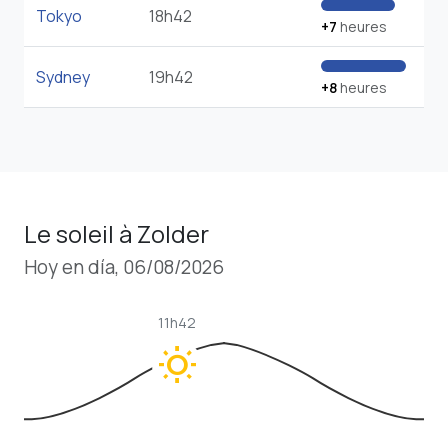
Tokyo
18h42
+7
heures
Sydney
19h42
+8
heures
Le soleil à Zolder
Hoy en día, 06/08/2026
11h42
wb_sunny