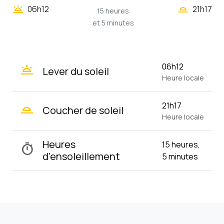
wb_twilight_2
wb_twilight
06h12
21h17
15 heures
et 5 minutes
wb_twilight
06h12
Lever du soleil
Heure locale
wb_twilight_2
21h17
Coucher de soleil
Heure locale
Heures
15 heures,
timer
d'ensoleillement
5 minutes