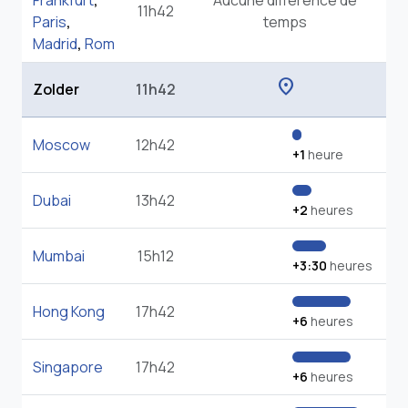
Frankfurt
,
Aucune différence de
11h42
Paris
,
temps
Madrid
,
Rom
location_on
Zolder
11h42
Moscow
12h42
+1
heure
Dubai
13h42
+2
heures
Mumbai
15h12
+3:30
heures
Hong Kong
17h42
+6
heures
Singapore
17h42
+6
heures