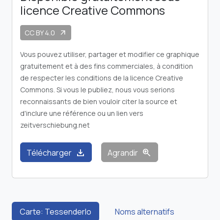
licence Creative Commons
CC BY 4.0
arrow_outward
Vous pouvez utiliser, partager et modifier ce graphique
gratuitement et à des fins commerciales, à condition
de respecter les conditions de la licence Creative
Commons. Si vous le publiez, nous vous serions
reconnaissants de bien vouloir citer la source et
d'inclure une référence ou un lien vers
zeitverschiebung.net
download
zoom_in
Télécharger
Agrandir
Carte: Tessenderlo
Noms alternatifs