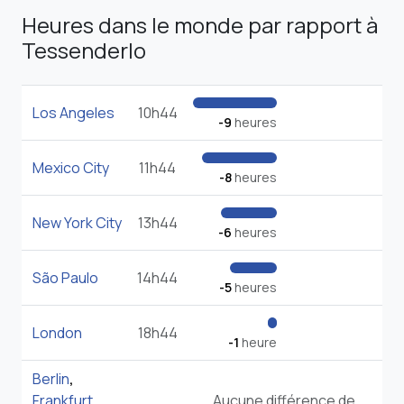
Heures dans le monde par rapport à
Tessenderlo
Los Angeles
10h44
-9
heures
Mexico City
11h44
-8
heures
New York City
13h44
-6
heures
São Paulo
14h44
-5
heures
London
18h44
-1
heure
Berlin
,
Frankfurt
,
Aucune différence de