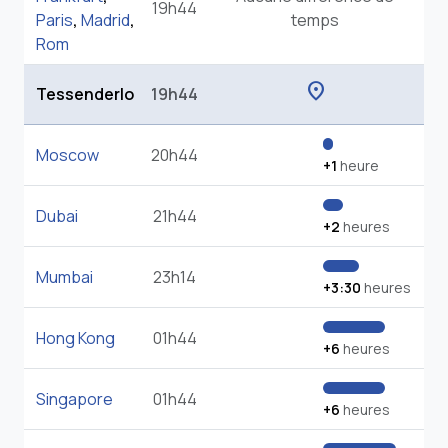
19h44
Paris
,
Madrid
,
temps
Rom
location_on
Tessenderlo
19h44
Moscow
20h44
+1
heure
Dubai
21h44
+2
heures
Mumbai
23h14
+3:30
heures
Hong Kong
01h44
+6
heures
Singapore
01h44
+6
heures