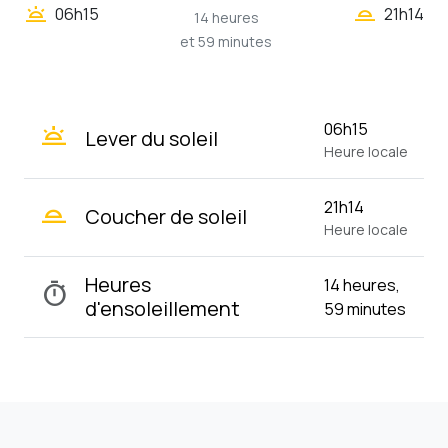
wb_twilight_2
wb_twilight
06h15
21h14
14 heures
et 59 minutes
wb_twilight
06h15
Lever du soleil
Heure locale
wb_twilight_2
21h14
Coucher de soleil
Heure locale
Heures
14 heures,
timer
d'ensoleillement
59 minutes