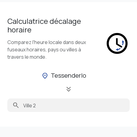
Calculatrice décalage
horaire
Comparez l'heure locale dans deux
fuseaux horaires, pays ou villes à
travers le monde.
Tessenderlo
location_on
keyboard_double_arrow_down
search