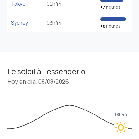
Tokyo
02h44
+7
heures
Sydney
03h44
+8
heures
Le soleil à Tessenderlo
Hoy en día, 08/08/2026
19h44
wb_sunny