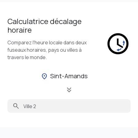
Calculatrice décalage
horaire
Comparez l'heure locale dans deux
fuseaux horaires, pays ou villes à
travers le monde.
Sint-Amands
location_on
keyboard_double_arrow_down
search