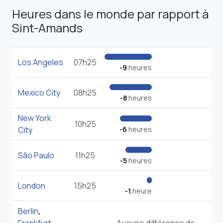
Heures dans le monde par rapport à
Sint-Amands
Los Angeles
07h25
-9
heures
Mexico City
08h25
-8
heures
New York
10h25
City
-6
heures
São Paulo
11h25
-5
heures
London
15h25
-1
heure
Berlin
,