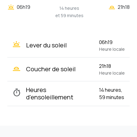
wb_twilight_2
wb_twilight
06h19
21h18
14 heures
et 59 minutes
wb_twilight
06h19
Lever du soleil
Heure locale
wb_twilight_2
21h18
Coucher de soleil
Heure locale
Heures
14 heures,
timer
d'ensoleillement
59 minutes