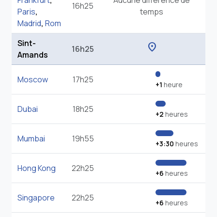
Frankfurt
,
Aucune différence de
16h25
Paris
,
temps
Madrid
,
Rom
Sint-
location_on
16h25
Amands
Moscow
17h25
+1
heure
Dubai
18h25
+2
heures
Mumbai
19h55
+3:30
heures
Hong Kong
22h25
+6
heures
Singapore
22h25
+6
heures