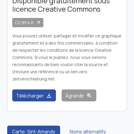
Disponible gratuitement sous
licence Creative Commons
CC BY 4.0
arrow_outward
Vous pouvez utiliser, partager et modifier ce graphique
gratuitement et à des fins commerciales, à condition
de respecter les conditions de la licence Creative
Commons. Si vous le publiez, nous vous serions
reconnaissants de bien vouloir citer la source et
d'inclure une référence ou un lien vers
zeitverschiebung.net
download
zoom_in
Télécharger
Agrandir
Carte: Sint-Amands
Noms alternatifs