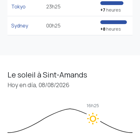
Tokyo
23h25
+7
heures
Sydney
00h25
+8
heures
Le soleil à Sint-Amands
Hoy en día, 08/08/2026
16h25
wb_sunny