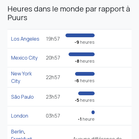
Heures dans le monde par rapport à
Puurs
Los Angeles
19h57
-9
heures
Mexico City
20h57
-8
heures
New York
22h57
City
-6
heures
São Paulo
23h57
-5
heures
London
03h57
-1
heure
Berlin
,