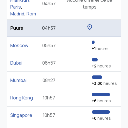
Frankfurt
,
Aucune différence de
04h57
Paris
,
temps
Madrid
,
Rom
location_on
Puurs
04h57
Moscow
05h57
+1
heure
Dubai
06h57
+2
heures
Mumbai
08h27
+3:30
heures
Hong Kong
10h57
+6
heures
Singapore
10h57
+6
heures