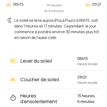
wb_twilight_2
wb_twilight
06h15
21h21
15 heures
et 6 minutes
nightlight
Le soleil se lève aujourd'hui à Puurs à 06h15, soit
dans 1 heures et 17 minutes. Cependant, le jour
commence à poindre environ 30 minutes plus tôt
en raison de l'aube civile.
wb_twilight
06h15
Lever du soleil
Heure locale
wb_twilight_2
21h21
Coucher de soleil
Heure locale
Heures
15 heures,
timer
d'ensoleillement
6 minutes