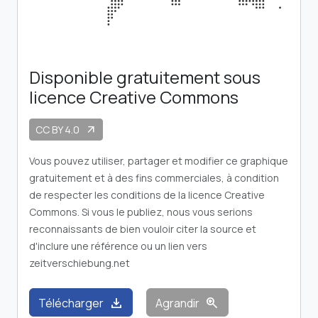
Disponible gratuitement sous
licence Creative Commons
CC BY 4.0
arrow_outward
Vous pouvez utiliser, partager et modifier ce graphique
gratuitement et à des fins commerciales, à condition
de respecter les conditions de la licence Creative
Commons. Si vous le publiez, nous vous serions
reconnaissants de bien vouloir citer la source et
d'inclure une référence ou un lien vers
zeitverschiebung.net
download
zoom_in
Télécharger
Agrandir