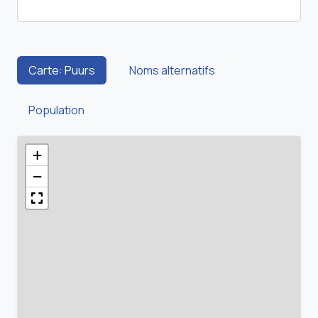
Carte: Puurs
Noms alternatifs
Population
+
−