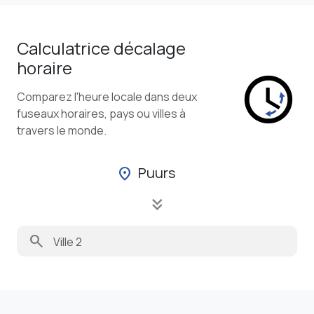
Calculatrice décalage
horaire
Comparez l'heure locale dans deux
fuseaux horaires, pays ou villes à
travers le monde.
Puurs
location_on
keyboard_double_arrow_down
search