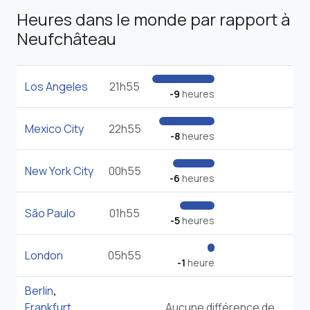
Heures dans le monde par rapport à
Neufchâteau
Los Angeles
21h55
-9
heures
Mexico City
22h55
-8
heures
New York City
00h55
-6
heures
São Paulo
01h55
-5
heures
London
05h55
-1
heure
Berlin
,
Frankfurt
,
Aucune différence de