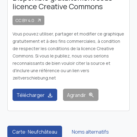
licence Creative Commons
CC BY 4.0
arrow_outward
Vous pouvez utiliser, partager et modifier ce graphique
gratuitement et à des fins commerciales, à condition
de respecter les conditions de la licence Creative
Commons. Si vous le publiez, nous vous serions
reconnaissants de bien vouloir citer la source et
d'inclure une référence ou un lien vers
zeitverschiebung.net
download
zoom_in
Télécharger
Agrandir
Carte: Neufchâteau
Noms alternatifs