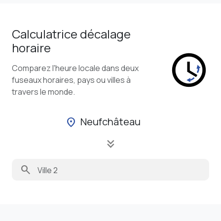
Calculatrice décalage
horaire
Comparez l'heure locale dans deux
fuseaux horaires, pays ou villes à
travers le monde.
Neufchâteau
location_on
keyboard_double_arrow_down
search