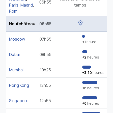
06h55
Paris
,
Madrid
,
temps
Rom
location_on
Neufchâteau
06h55
Moscow
07h55
+1
heure
Dubai
08h55
+2
heures
Mumbai
10h25
+3:30
heures
Hong Kong
12h55
+6
heures
Singapore
12h55
+6
heures