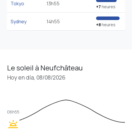
Tokyo
13h55
+7
heures
Sydney
14h55
+8
heures
Le soleil à Neufchâteau
Hoy en día, 08/08/2026
06h55
wb_twilight