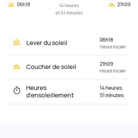
wb_twilight_2
wb_twilight
06h18
21h09
14 heures
et 51 minutes
wb_twilight
06h18
Lever du soleil
Heure locale
wb_twilight_2
21h09
Coucher de soleil
Heure locale
Heures
14 heures,
timer
d'ensoleillement
51 minutes